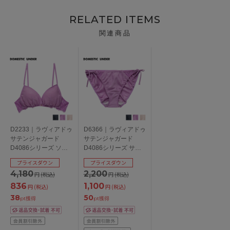
RELATED ITEMS
関連商品
D2233｜ラヴィアドゥ
D6366｜ラヴィアドゥ
サテンジャガード
サテンジャガード
D4086シリーズ ソフ
D4086シリーズ サイ
トブラ 全3色 M/L
ドリボンショーツ 全3
プライスダウン
プライスダウン
色 M/L
4,180
2,200
円
(税込)
円
(税込)
836
1,100
円
(税込)
円
(税込)
38
50
pt獲得
pt獲得