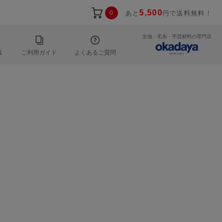
5,500
0
あと
円で送料無料！
生地・毛糸・手芸材料の専門店
報
ご利用ガイド
よくあるご質問