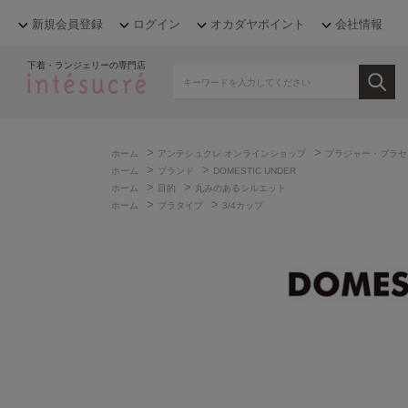
新規会員登録
ログイン
オカダヤポイント
会社情報
下着・ランジェリーの専門店
>
>
ホーム
アンテシュクレ オンラインショップ
ブラジャー・ブラセ
>
>
ホーム
ブランド
DOMESTIC UNDER
>
>
ホーム
目的
丸みのあるシルエット
>
>
ホーム
ブラタイプ
3/4カップ