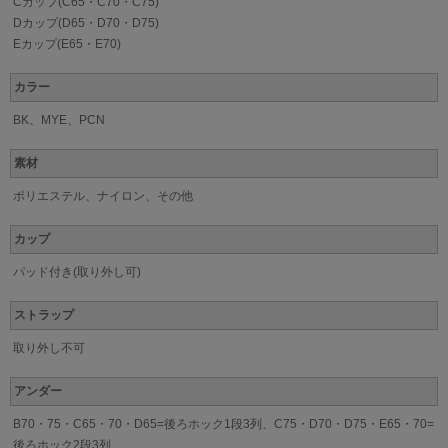
Cカップ(C65・C70・C75)
Dカップ(D65・D70・D75)
Eカップ(E65・E70)
カラー
BK、MYE、PCN
素材
ポリエステル、ナイロン、その他
カップ
パッド付き(取り外し可)
ストラップ
取り外し不可
アンダー
B70・75・C65・70・D65=後ろホック1段3列、C75・D70・D75・E65・70=
後ろホック2段3列