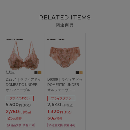
RELATED ITEMS
関連商品
D2254｜ラヴィアドゥ
D6389｜ラヴィアドゥ
DOMESTIC UNDER
DOMESTIC UNDER
オルフェーヴル
オルフェーヴル
D2254シリーズ ブラ
D2254シリーズ スタ
プライスダウン
プライスダウン
ジャー単品 全3色 B-
ンダードショーツ 全3
5,500
2,640
円
(税込)
円
(税込)
E/65-75
色 M/L
2,750
1,320
円
(税込)
円
(税込)
125
60
pt獲得
pt獲得