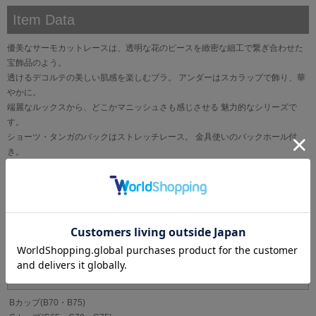
Item Data
優美なサーモカットレースは、透明な花のピースを緻密な細工で繋ぎ合わせた
宝飾品のよう。
透けるデコルテの美しい肌感を楽しむブラ。 アンダーはスカラップで飾り、華
やかに。
端麗なルックスから、どこかマニッシュさも感じさせる 魅力的なシリーズで
す。
ショーツ・タンガのバックはストレッチレース。 金具使いのバックホール付
き。
ブランド
La vie a deux[ラヴィアドゥ]
サイズ
Bカップ(B70・B75)