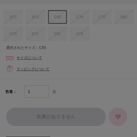
B70
B75
C65
C70
C75
D65
D70
D75
E65
E70
選択されたサイズ：C65
サイズについて
ラッピングについて
点
数量：
在庫がありません