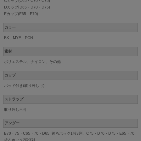
Cカップ(C65・C70・C75)
Dカップ(D65・D70・D75)
Eカップ(E65・E70)
カラー
BK、MYE、PCN
素材
ポリエステル、ナイロン、その他
カップ
パッド付き(取り外し可)
ストラップ
取り外し不可
アンダー
B70・75・C65・70・D65=後ろホック1段3列、C75・D70・D75・E65・70=
後ろホック2段3列