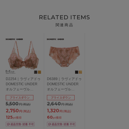
RELATED ITEMS
関連商品
D2254｜ラヴィアドゥ
D6389｜ラヴィアドゥ
DOMESTIC UNDER
DOMESTIC UNDER
オルフェーヴル
オルフェーヴル
D2254シリーズ ブラ
D2254シリーズ スタ
プライスダウン
プライスダウン
ジャー単品 全3色 B-
ンダードショーツ 全3
5,500
2,640
円
(税込)
円
(税込)
E/65-75
色 M/L
2,750
1,320
円
(税込)
円
(税込)
125
60
pt獲得
pt獲得