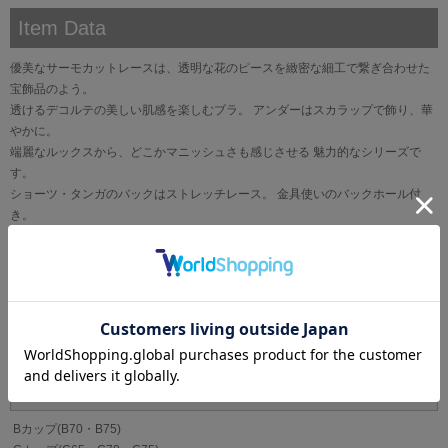
Item Data
優美なサーモカットレースは、透明な花のピースを緻密な細工で繋ぎ合わせた
宝飾品のよう。
透けるデコルテの美しい肌感を楽しむブラ。 アンダーはスカラップで飾り、華
やかに。
端麗なルックスから、どこかマニッシュさも感じさせる 魅力的なシリーズで
す。
ショーツ・タンガのバックはストレッチレース。 金具使いのバックホール付
き。
ブランド
La vie a deux[ラヴィアドゥ]
サイズ
Bカップ(B70・B75)