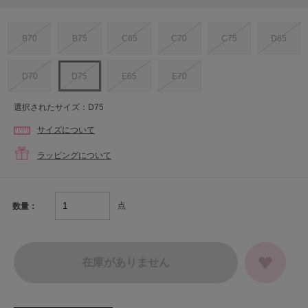
B70
B75
C65
C70
C75
D65
D70
D75
E65
E70
選択されたサイズ：D75
サイズについて
ラッピングについて
点
数量：
在庫がありません