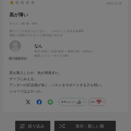
2022.11.29
黒が薄い
サイズ：BK
色：D65
着けごこち
:あまりよくない
シルエット
:まあまあ満足
普段ご利用のブラタイプ
:両方使い分ける
なん
年代:
20代
性別:
女性
身長:
156～160cm
体型:
ふつう
サイズ:
D65
黒を購入したが、色が薄過ぎた。
チープにみえる。
アンダーの圧迫感が強く、バストをサポートする力も弱い。
ショーツはよかった。
参考になった
1
Like!
0
絞り込み
表示：新しい順