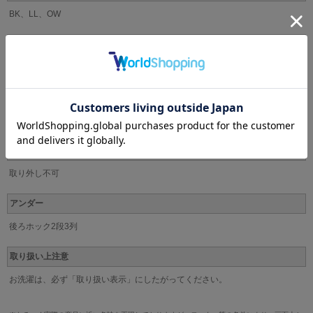
BK、LL、OW
素材
ポリエステル、ナイロン、その他
カップ
パッド付き(取り外し可)
ストラップ
取り外し不可
アンダー
後ろホック2段3列
取り扱い上注意
お洗濯は、必ず「取り扱い表示」にしたがってください。