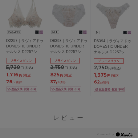
D2257｜ラヴィアドゥ
D6393｜ラヴィアドゥ
D6394｜ラヴィアドゥ
DOMESTIC UNDER
DOMESTIC UNDER
DOMESTIC UNDER
ナルシス D2257シリ
ナルシス D2257シリ
ナルシス D2257シリ
ーズ ブラジャー単品
ーズ スタンダードシ
ーズ Ｔバックショー
プライスダウン
プライスダウン
プライスダウン
全3色 B-E/65-75
ョーツ 全3色 M/L
ツ 全3色 M
5,720
2,750
2,750
円
(税込)
円
(税込)
円
(税込)
1,716
825
1,375
円
(税込)
円
(税込)
円
(税込)
78
37
62
pt獲得
pt獲得
pt獲得
レビュー