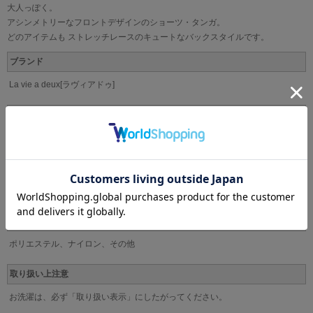
大人っぽく。
アシンメトリーなフロントデザインのショーツ・タンガ。
どのアイテムも ストレッチレースのキュートなバックスタイルです。
ブランド
La vie a deux[ラヴィアドゥ]
サイズ
M(ヒップ87-95cm)、L(ヒップ92-100cm)
カラー
BL、LN、OW
素材
ポリエステル、ナイロン、その他
取り扱い上注意
お洗濯は、必ず「取り扱い表示」にしたがってください。