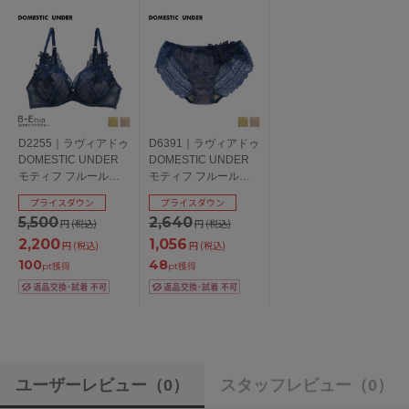
D2255｜ラヴィアドゥ
D6391｜ラヴィアドゥ
DOMESTIC UNDER
DOMESTIC UNDER
モティフ フルール
モティフ フルール
D2255シリーズ ブラ
D2255シリーズ スタ
プライスダウン
プライスダウン
ジャー単品 全3色 B-
ンダードショーツ 全3
5,500
2,640
円
(税込)
円
(税込)
E/65-80
色 M/L
2,200
1,056
円
(税込)
円
(税込)
100
48
pt獲得
pt獲得
ユーザーレビュー
（0）
スタッフレビュー
（0）