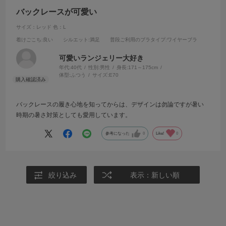
バックレースが可愛い
サイズ：レッド
色：L
着けごこち
:良い
シルエット
:満足
普段ご利用のブラタイプ
:ワイヤーブラ
可愛いランジェリー大好き
年代:
40代
性別:
男性
身長:
171～175cm
体型:
ふつう
サイズ:
E70
バックレースの履き心地を知ってからは、デザインは勿論ですが暑い
時期の暑さ対策としても愛用しています。
参考になった
0
Like!
0
絞り込み
表示：新しい順