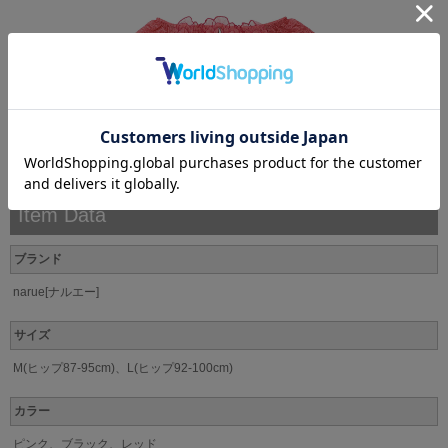
Item Data
ブランド
narue[ナルエー]
サイズ
M(ヒップ87-95cm)、L(ヒップ92-100cm)
カラー
ピンク、ブラック、レッド