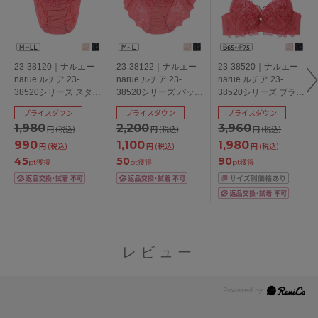
23-38120｜ナルエー
23-38122｜ナルエー
23-38520｜ナルエー
narue ルチア 23-
narue ルチア 23-
narue ルチア 23-
38520シリーズ スタン
38520シリーズ バック
38520シリーズ ブラジ
ダードショーツ
レースショーツ M/L
ャー単品 Ｎベーシッ
プライスダウン
プライスダウン
プライスダウン
M/L/LL
クブラ BCDEFカップ
1,980
2,200
3,960
円
(税込)
円
(税込)
円
(税込)
アンダー65/70/75cm
990
1,100
1,980
円
(税込)
円
(税込)
円
(税込)
45
50
90
pt獲得
pt獲得
pt獲得
レビュー