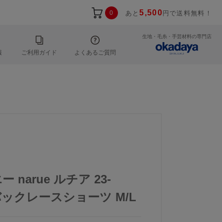
5,500
0
あと
円で送料無料！
生地・毛糸・手芸材料の専門店
報
ご利用ガイド
よくあるご質問
ー narue ルチア 23-
 バックレースショーツ M/L