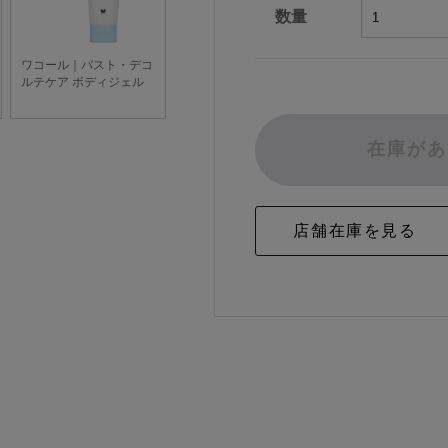
数量
在庫があ