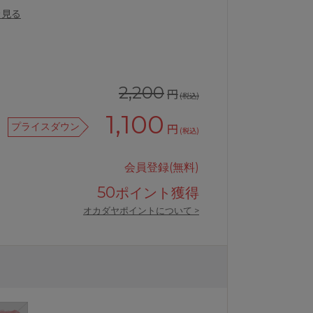
を見る
2,200
円
(税込)
1,100
プライスダウン
円
(税込)
会員登録(無料)
50
ポイント獲得
スショーツ
ナルエールチア23-38520シリーズ
オカダヤポイントについて >