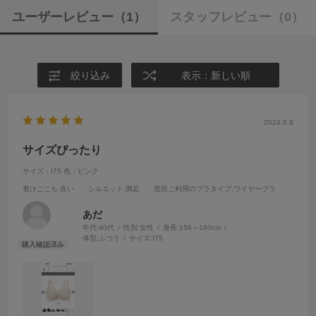
ユーザーレビュー
（1）
スタッフレビュー
（0）
絞り込み
表示：新しい順
2024.8.9
サイズぴったり
サイズ：I75
色：ピンク
着けごこち
:良い
シルエット
:満足
普段ご利用のブラタイプ
:ワイヤーブラ
あだ
年代:
40代
性別:
女性
身長:
156～160cm
体型:
ふつう
サイズ:
I75