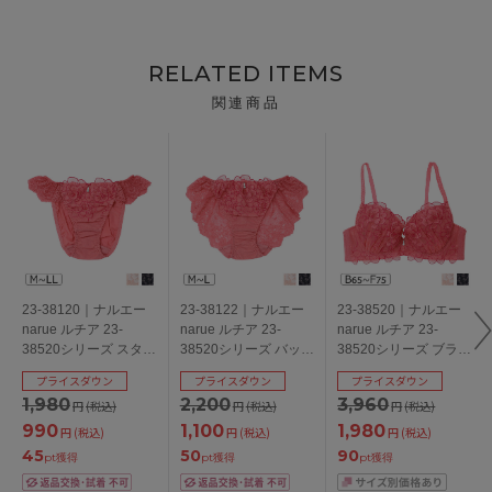
RELATED ITEMS
関連商品
23-38120｜ナルエー
23-38122｜ナルエー
23-38520｜ナルエー
narue ルチア 23-
narue ルチア 23-
narue ルチア 23-
38520シリーズ スタン
38520シリーズ バック
38520シリーズ ブラジ
ダードショーツ
レースショーツ M/L
ャー単品 Ｎベーシッ
プライスダウン
プライスダウン
プライスダウン
M/L/LL
クブラ BCDEFカップ
1,980
2,200
3,960
円
(税込)
円
(税込)
円
(税込)
アンダー65/70/75cm
990
1,100
1,980
円
(税込)
円
(税込)
円
(税込)
45
50
90
pt獲得
pt獲得
pt獲得