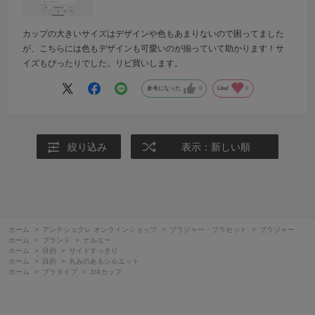
カップの大きいサイズはデザインや色もあまりないので困ってました
が、こちらには色もデザインも可愛いのが揃っていて助かります！サ
イズもぴったりでした。リピ買いします。
参考になった
0
Like!
0
絞り込み
表示：新しい順
ホーム
>
アンテシュクレ オンラインショップ
>
ブラジャー・ブラセット
>
ブラジャー
ホーム
>
ブランド
>
ナルエー
ホーム
>
目的
>
サイドすっきり
ホーム
>
目的
>
丸みのあるシルエット
ホーム
>
ブラタイプ
>
3/4カップ