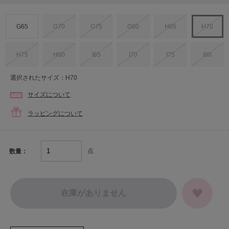
G65
G70
G75
G80
H65
H70
H75
H80
I65
I70
I75
I80
選択されたサイズ：H70
サイズについて
ラッピングについて
点
数量：
在庫がありません