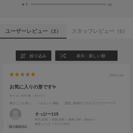
★
1
(0)
ユーザーレビュー
（2）
スタッフレビュー
（0）
絞り込み
表示：新しい順
2026.2.24
お気に入りの形です✨
サイズ：H70
色：ホワイト
着けごこち
:良い
シルエット
:満足
普段ご利用のブラタイプ
:ワイヤーブラ
そっひー115
年代:
20代
性別:
女性
身長:
156～160cm
体型:
ふつう
サイズ:
H70