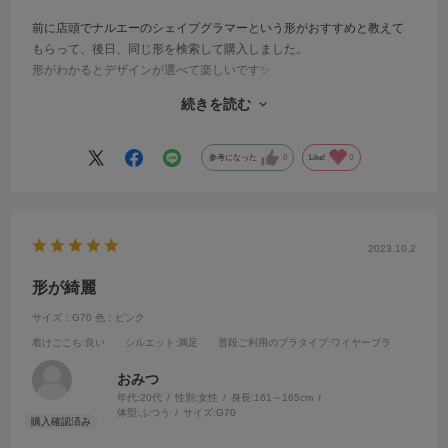
前に店頭でナルエーのシェイプグラマーという形がおすすめと教えて
もらって、後日、同じ形を検索して購入しました。
形がわかるとデザインが選べて楽しいです✨
続きを読む
以前のデザインは何回か使うとアンダーのひらひらが捲り上がってし
まって残念でしたが、ひらひらが捲りあがりにくいデザインに変わっ
て悩みが一つ減りました。
参考になった
0
Like!
0
2023.10.2
形が綺麗
サイズ：G70
色：ピンク
着けごこち
:良い
シルエット
:満足
普段ご利用のブラタイプ
:ワイヤーブラ
おみつ
年代:
20代
性別:
女性
身長:
161～165cm
体型:
ふつう
サイズ:
G70