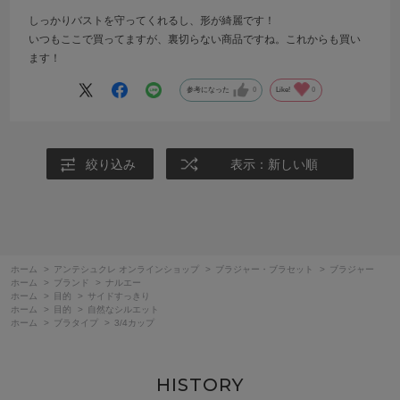
しっかりバストを守ってくれるし、形が綺麗です！
いつもここで買ってますが、裏切らない商品ですね。これからも買い
ます！
参考になった
0
Like!
0
絞り込み
表示：新しい順
ホーム
>
アンテシュクレ オンラインショップ
>
ブラジャー・ブラセット
>
ブラジャー
ホーム
>
ブランド
>
ナルエー
ホーム
>
目的
>
サイドすっきり
ホーム
>
目的
>
自然なシルエット
ホーム
>
ブラタイプ
>
3/4カップ
HISTORY