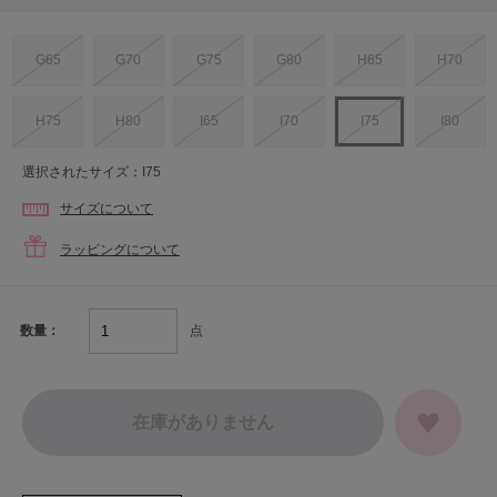
G65
G70
G75
G80
H65
H70
H75
H80
I65
I70
I75
I80
選択されたサイズ：I75
サイズについて
ラッピングについて
点
数量：
在庫がありません