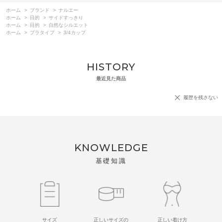
ホーム
>
ブランド
>
ナルエー
ホーム
>
目的
>
サイドすっきり
ホーム
>
目的
>
自然なシルエット
ホーム
>
ブラタイプ
>
3/4カップ
HISTORY
最近見た商品
履歴を残さない
KNOWLEDGE
基礎知識
サイズ
正しいサイズの
正しい着け方