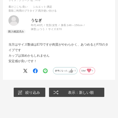
サイズ：グリーン
色：F70
着けごこち
:良い
シルエット
:満足
普段ご利用のブラタイプ
:両方使い分ける
うなぎ
年代:
40代
性別:
女性
身長:
146～150cm
体型:
ふつう
サイズ:
E70
当方はサイズ数値はE70ですが肉質がやわらかく、あつめるとF70のタ
イプです
カップは深めかもしれません
安定感が良いです！
参考になった
0
Like!
0
絞り込み
表示：新しい順