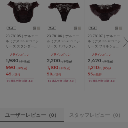
23-78105｜ナルエー
23-78106｜ナルエー
23-78107｜ナルエー
ルミナス 23-78505シ
ルミナス 23-78505シ
ルミナス 23-78505シ
リーズ スタンダード
リーズ Ｔバックショ
リーズ フリルショー
ショーツ M/L/LL
ーツ M/L
ツ M/L
プライスダウン
プライスダウン
プライスダウン
1,980
2,200
2,420
円
(税込)
円
(税込)
円
(税込)
990
1,100
1,210
円
(税込)
円
(税込)
円
(税込)
45
50
55
pt獲得
pt獲得
pt獲得
ユーザーレビュー
（0）
スタッフレビュー
（0）