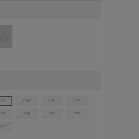
B75
C65
C70
C75
D75
E65
E70
E75
F75