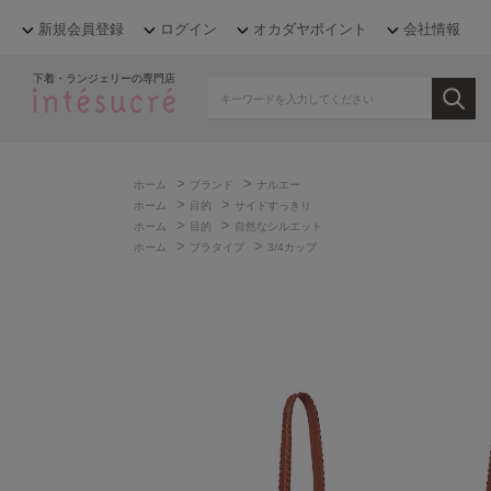
新規会員登録
ログイン
オカダヤポイント
会社情報
下着・ランジェリーの専門店
>
>
ホーム
ブランド
ナルエー
>
>
ホーム
目的
サイドすっきり
>
>
ホーム
目的
自然なシルエット
>
>
ホーム
ブラタイプ
3/4カップ