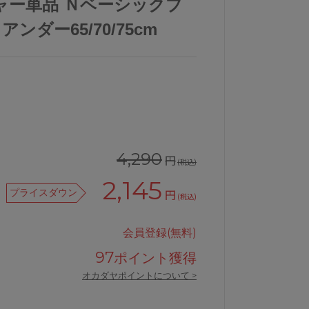
ャー単品 Ｎベーシックブ
アンダー65/70/75cm
4,290
円
(税込)
2,145
プライスダウン
円
(税込)
会員登録(無料)
97
ポイント獲得
オカダヤポイントについて >