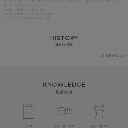
ホーム
>
アンテシュクレ オンラインショップ
>
ブラジャー・ブラセット
>
ブラジャー
ホーム
>
ブランド
>
ナルエー
ホーム
>
目的
>
サイドすっきり
ホーム
>
目的
>
丸みのあるシルエット
ホーム
>
ブラタイプ
>
3/4カップ
HISTORY
最近見た商品
履歴を残さない
KNOWLEDGE
基礎知識
サイズ
正しいサイズの
正しい着け方