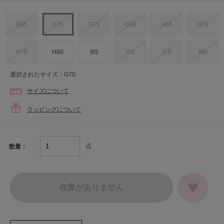
G65
G70
G75
G80
H65
H70
H75
H80
I65
I70
I75
I80
選択されたサイズ：G70
サイズについて
ラッピングについて
点
数量：
在庫がありません