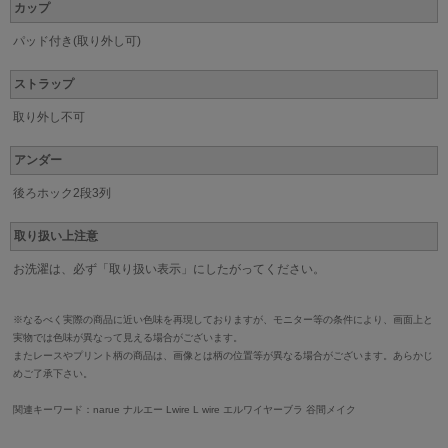
カップ
パッド付き(取り外し可)
ストラップ
取り外し不可
アンダー
後ろホック2段3列
取り扱い上注意
お洗濯は、必ず「取り扱い表示」にしたがってください。
※なるべく実際の商品に近い色味を再現しておりますが、モニター等の条件により、画面上と
実物では色味が異なって見える場合がございます。
またレースやプリント柄の商品は、画像とは柄の位置等が異なる場合がございます。あらかじ
めご了承下さい。
関連キーワード：narue ナルエー Lwire L wire エルワイヤーブラ 谷間メイク