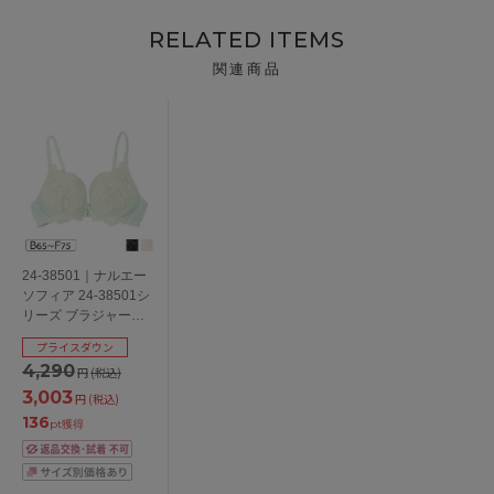
RELATED ITEMS
関連商品
24-38501｜ナルエー
ソフィア 24-38501シ
リーズ ブラジャー単
品 Ｌワイヤーブラ
プライスダウン
BCDEFカップ アンダ
4,290
円
(税込)
ー65/70/75cm
3,003
円
(税込)
136
pt獲得