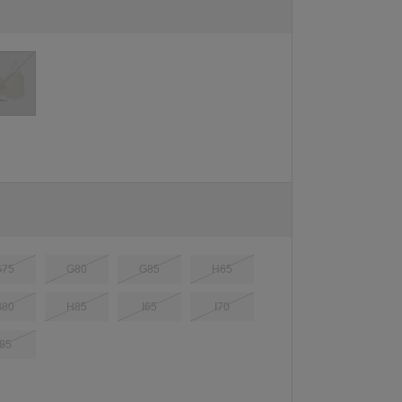
G75
G80
G85
H65
H80
H85
I65
I70
I85