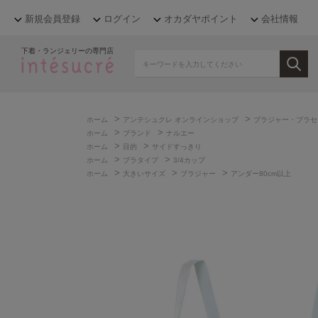
新規会員登録
ログイン
オカダヤポイント
会社情報
下着・ランジェリーの専門店
>
>
ホーム
アンテシュクレ オンラインショップ
ブラジャー・ブラセ
>
>
ホーム
ブランド
ナルエー
>
>
ホーム
目的
サイドすっきり
>
>
ホーム
ブラタイプ
3/4カップ
>
>
>
ホーム
大きいサイズ
ブラジャー
アンダー80cm以上