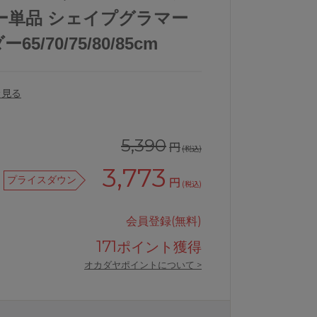
ー単品 シェイプグラマー
5/70/75/80/85cm
を見る
5,390
円
(税込)
3,773
プライスダウン
円
(税込)
会員登録(無料)
171
ポイント獲得
オカダヤポイントについて >