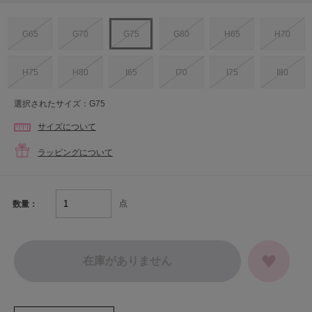
G65
G70
G75
G80
H65
H70
H75
H80
I65
I70
I75
I80
選択されたサイズ：G75
サイズについて
ラッピングについて
点
数量：
在庫がありません