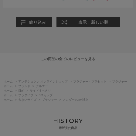
絞り込み
表示：新しい順
この商品の全てのレビューを見る
ホーム
>
アンテシュクレ オンラインショップ
>
ブラジャー・ブラセット
>
ブラジャー
ホーム
>
ブランド
>
ナルエー
ホーム
>
目的
>
サイドすっきり
ホーム
>
ブラタイプ
>
3/4カップ
ホーム
>
大きいサイズ
>
ブラジャー
>
アンダー80cm以上
HISTORY
最近見た商品