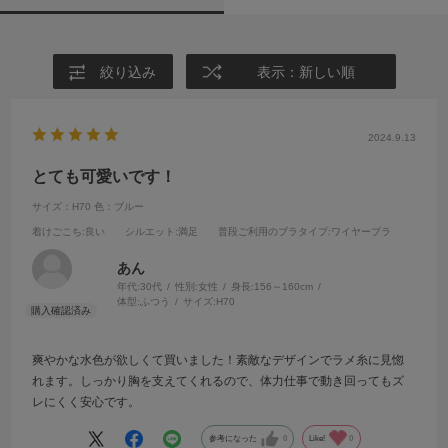
絞り込み
表示：新しい順
2024.9.13
とても可愛いです！
サイズ：H70
色：ブルー
着けごこち
:良い
シルエット
:満足
普段ご利用のブラタイプ
:ワイヤーブラ
あん
年代:
30代
性別:
女性
身長:
156～160cm
体型:
ふつう
サイズ:
H70
爽やかな水色が欲しくて買いました！素敵なデザインでラメ糸に見惚
れます。しっかり胸を支えてくれるので、体力仕事で動き回ってもズ
レにくく安心です。
参考になった
0
Like!
0