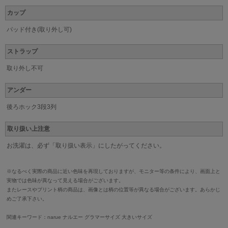
カップ
パッド付き(取り外し可)
ストラップ
取り外し不可
アンダー
後ろホック3段3列
取り扱い上注意
お洗濯は、必ず「取り扱い表示」にしたがってください。
※なるべく実際の商品に近い色味を再現しておりますが、モニター等の条件により、画面上と
実物では色味が異なって見える場合がございます。
またレースやプリント柄の商品は、画像とは柄の位置等が異なる場合がございます。あらかじ
めご了承下さい。
関連キーワード：narue ナルエー グラマーサイズ 大きいサイズ