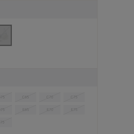
B75
C65
C70
C75
D75
E65
E70
E75
F75