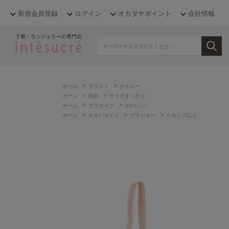
新規会員登録
ログイン
オカダヤポイント
会社情報
下着・ランジェリーの専門店
>
>
ホーム
ブランド
ナルエー
>
>
ホーム
目的
サイドすっきり
>
>
ホーム
ブラタイプ
3/4カップ
>
>
>
ホーム
大きいサイズ
ブラジャー
Ｆカップ以上