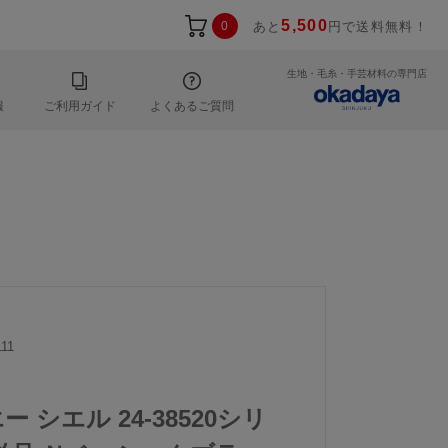
5,500
0
あと
円で送料無料！
生地・毛糸・手芸材料の専門店
報
ご利用ガイド
よくあるご質問
11
エー シエル 24-38520シリ