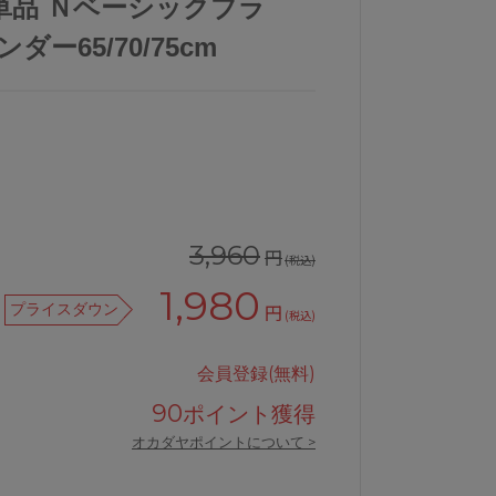
単品 Ｎベーシックブラ
ダー65/70/75cm
3,960
円
(税込)
1,980
プライスダウン
円
(税込)
会員登録(無料)
90
ポイント獲得
オカダヤポイントについて >