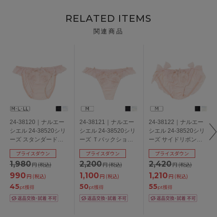
RELATED ITEMS
関連商品
24-38120｜ナルエー
24-38121｜ナルエー
24-38122｜ナルエー
シエル 24-38520シリ
シエル 24-38520シリ
シエル 24-38520シリ
ーズ スタンダードシ
ーズ Ｔバックショー
ーズ サイドリボンシ
ョーツ M/L/LL
ツ M
ョーツ M
プライスダウン
プライスダウン
プライスダウン
1,980
2,200
2,420
円
(税込)
円
(税込)
円
(税込)
990
1,100
1,210
円
(税込)
円
(税込)
円
(税込)
45
50
55
pt獲得
pt獲得
pt獲得