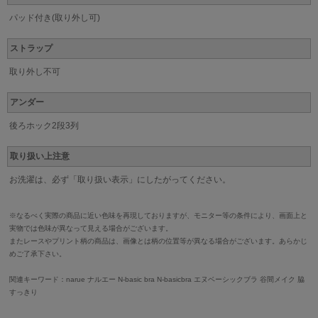
パッド付き(取り外し可)
ストラップ
取り外し不可
アンダー
後ろホック2段3列
取り扱い上注意
お洗濯は、必ず「取り扱い表示」にしたがってください。
※なるべく実際の商品に近い色味を再現しておりますが、モニター等の条件により、画面上と
実物では色味が異なって見える場合がございます。
またレースやプリント柄の商品は、画像とは柄の位置等が異なる場合がございます。あらかじ
めご了承下さい。
関連キーワード：narue ナルエー N-basic bra N-basicbra エヌベーシックブラ 谷間メイク 脇
すっきり