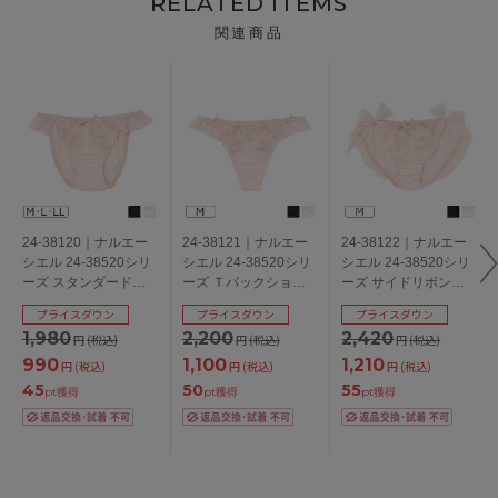
RELATED ITEMS
関連商品
24-38120｜ナルエー
24-38121｜ナルエー
24-38122｜ナルエー
シエル 24-38520シリ
シエル 24-38520シリ
シエル 24-38520シリ
ーズ スタンダードシ
ーズ Ｔバックショー
ーズ サイドリボンシ
ョーツ M/L/LL
ツ M
ョーツ M
プライスダウン
プライスダウン
プライスダウン
1,980
2,200
2,420
円
(税込)
円
(税込)
円
(税込)
990
1,100
1,210
円
(税込)
円
(税込)
円
(税込)
45
50
55
pt獲得
pt獲得
pt獲得