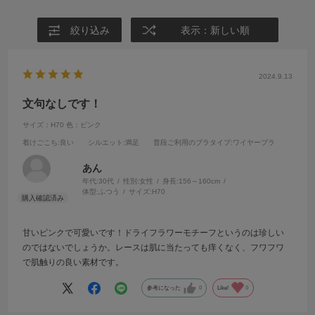
絞り込み
表示：新しい順
2024.9.13
文句なしです！
サイズ：H70
色：ピンク
着けごこち
:良い
シルエット
:満足
普段ご利用のブラタイプ
:ワイヤーブラ
あん
年代:
30代
性別:
女性
身長:
156～160cm
体型:
ふつう
サイズ:
H70
甘いピンクで可愛いです！ドライフラワーモチーフというのは珍しい
のではないでしょうか。レースは肌に当たっても痒くなく、フワフワ
で肌触りの良い素材です。
参考になった
0
Like!
0