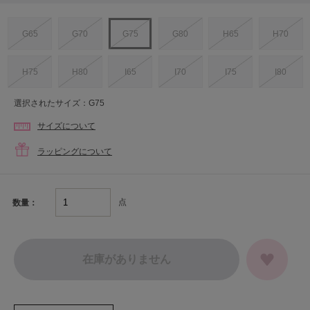
G65
G70
G75
G80
H65
H70
H75
H80
I65
I70
I75
I80
選択されたサイズ：G75
サイズについて
ラッピングについて
点
数量：
在庫がありません