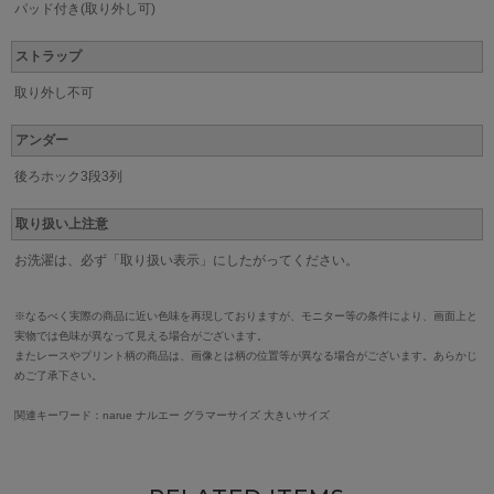
パッド付き(取り外し可)
ストラップ
取り外し不可
アンダー
後ろホック3段3列
取り扱い上注意
お洗濯は、必ず「取り扱い表示」にしたがってください。
※なるべく実際の商品に近い色味を再現しておりますが、モニター等の条件により、画面上と
実物では色味が異なって見える場合がございます。
またレースやプリント柄の商品は、画像とは柄の位置等が異なる場合がございます。あらかじ
めご了承下さい。
関連キーワード：narue ナルエー グラマーサイズ 大きいサイズ