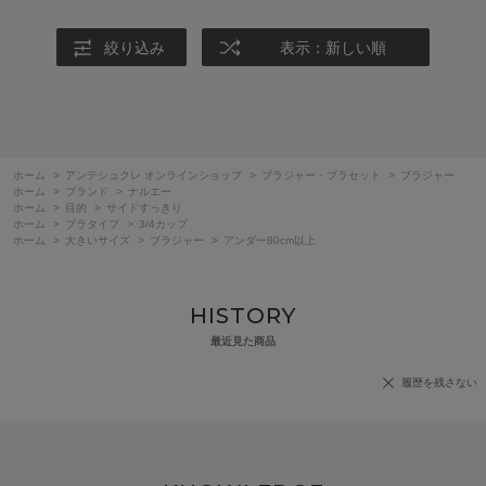
絞り込み
表示：新しい順
ホーム
>
アンテシュクレ オンラインショップ
>
ブラジャー・ブラセット
>
ブラジャー
ホーム
>
ブランド
>
ナルエー
ホーム
>
目的
>
サイドすっきり
ホーム
>
ブラタイプ
>
3/4カップ
ホーム
>
大きいサイズ
>
ブラジャー
>
アンダー80cm以上
HISTORY
最近見た商品
履歴を残さない