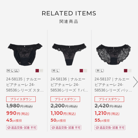
RELATED ITEMS
関連商品
24-58135｜ナルエー
24-58136｜ナルエー
24-58137｜ナルエー
ピアチェーレ 24-
ピアチェーレ 24-
ピアチェーレ 24-
58536シリーズ スタン
58536シリーズ Ｔバッ
58536シリーズ バック
ダードショーツ
クショーツ M/L
レースショーツ M/L
プライスダウン
プライスダウン
プライスダウン
M/L/LL
1,980
2,200
2,420
円
(税込)
円
(税込)
円
(税込)
990
1,100
1,210
円
(税込)
円
(税込)
円
(税込)
45
50
55
pt獲得
pt獲得
pt獲得