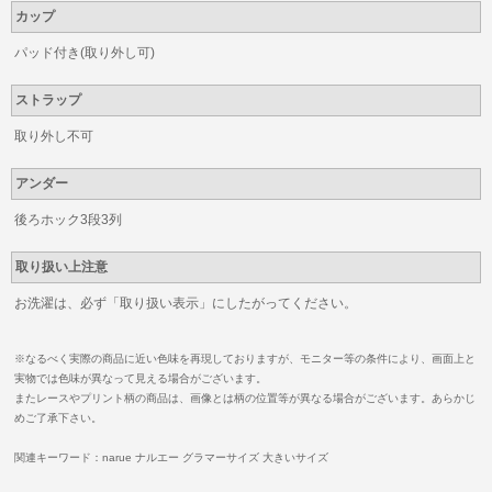
カップ
パッド付き(取り外し可)
ストラップ
取り外し不可
アンダー
後ろホック3段3列
取り扱い上注意
お洗濯は、必ず「取り扱い表示」にしたがってください。
※なるべく実際の商品に近い色味を再現しておりますが、モニター等の条件により、画面上と
実物では色味が異なって見える場合がございます。
またレースやプリント柄の商品は、画像とは柄の位置等が異なる場合がございます。あらかじ
めご了承下さい。
関連キーワード：narue ナルエー グラマーサイズ 大きいサイズ