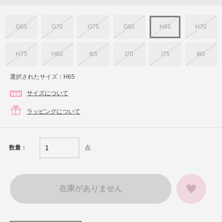
G65
G70
G75
G80
H65
H70
H75
H80
I65
I70
I75
I80
選択されたサイズ：H65
サイズについて
ラッピングについて
点
数量：
在庫がありません