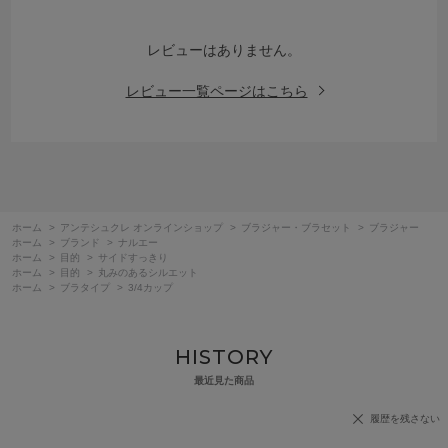
レビューはありません。
レビュー一覧ページはこちら
ホーム
>
アンテシュクレ オンラインショップ
>
ブラジャー・ブラセット
>
ブラジャー
ホーム
>
ブランド
>
ナルエー
ホーム
>
目的
>
サイドすっきり
ホーム
>
目的
>
丸みのあるシルエット
ホーム
>
ブラタイプ
>
3/4カップ
HISTORY
最近見た商品
履歴を残さない