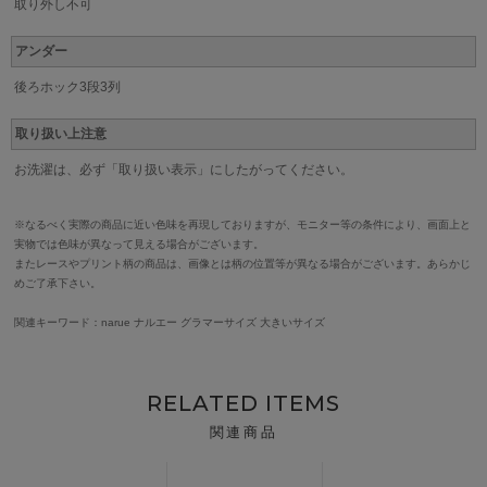
取り外し不可
アンダー
後ろホック3段3列
取り扱い上注意
お洗濯は、必ず「取り扱い表示」にしたがってください。
※なるべく実際の商品に近い色味を再現しておりますが、モニター等の条件により、画面上と
実物では色味が異なって見える場合がございます。
またレースやプリント柄の商品は、画像とは柄の位置等が異なる場合がございます。あらかじ
めご了承下さい。
関連キーワード：narue ナルエー グラマーサイズ 大きいサイズ
RELATED ITEMS
関連商品