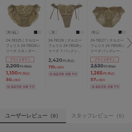
24-78125｜ナルエー
24-78126｜ナルエー
24-78127｜ナルエー
フェリス 24-78526シ
フェリス 24-78526シ
フェリス 24-78526シ
リーズ スタンダード
リーズ Ｔバックショ
リーズ バックレース
ショーツ M/L/LL
ーツ M
ショーツ M/L
プライスダウン
プライスダウン
2,420
円
(税込)
2,200
2,530
円
(税込)
円
(税込)
110
pt獲得
1,100
1,265
円
(税込)
円
(税込)
50
57
pt獲得
pt獲得
ユーザーレビュー
（0）
スタッフレビュー
（0）