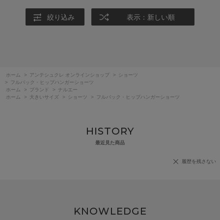
絞り込み
表示：新しい順
ホーム
>
アンテシュクレ オンラインショップ
>
ショーツ
>
フルバック・ヒップハンガーショーツ
ホーム
>
ブランド
>
ナルエー
ホーム
>
大きいサイズ
>
ショーツ
>
フルバック・ヒップハンガーショーツ
HISTORY
最近見た商品
履歴を残さない
KNOWLEDGE