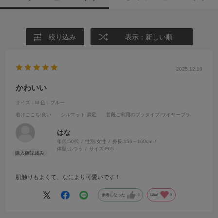
絞り込み
表示：新しい順
2025.12.10
かわいい
サイズ：M
色：ブルー
着けごこち
:良い
シルエット
:満足
普段ご利用のブラタイプ
:ワイヤーブラ
はな
年代:
50代
性別:
女性
身長:
156～160cm
体型:
ふつう
サイズ:
F65
肌触りもよくて、なにより可愛いです！
参考になった
0
Like!
0