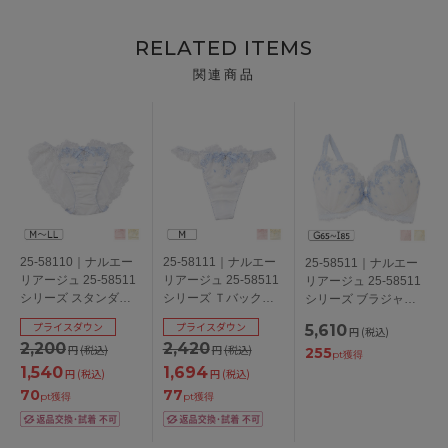
RELATED ITEMS
関連商品
25-58110｜ナルエー
25-58111｜ナルエー
25-58511｜ナルエー
リアージュ 25-58511
リアージュ 25-58511
リアージュ 25-58511
シリーズ スタンダー
シリーズ Ｔバックシ
シリーズ ブラジャー
ドショーツ M/L/LL
ョーツ M
単品 グラマアップ
プライスダウン
プライスダウン
5,610
円
(税込)
GHIカップ アンダー
2,200
2,420
円
(税込)
円
(税込)
255
65/70/75/80/85cm
pt獲得
1,540
1,694
円
(税込)
円
(税込)
70
77
pt獲得
pt獲得