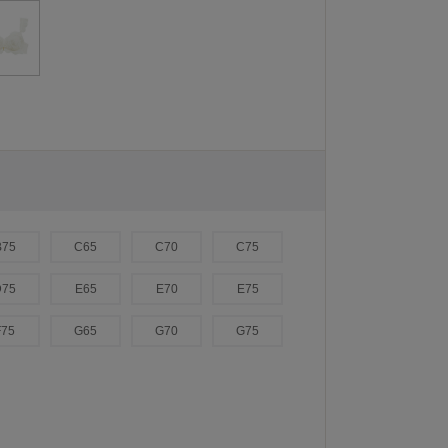
B75
C65
C70
C75
D75
E65
E70
E75
F75
G65
G70
G75