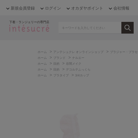
新規会員登録
ログイン
オカダヤポイント
会社情報
下着・ランジェリーの専門店
>
>
ホーム
アンテシュクレ オンラインショップ
ブラジャー・ブラセ
>
>
ホーム
ブランド
ナルエー
>
>
ホーム
目的
谷間メイク
>
>
ホーム
目的
デコルテふっくら
>
>
ホーム
ブラタイプ
3/4カップ