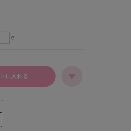
点
トに入れる
>