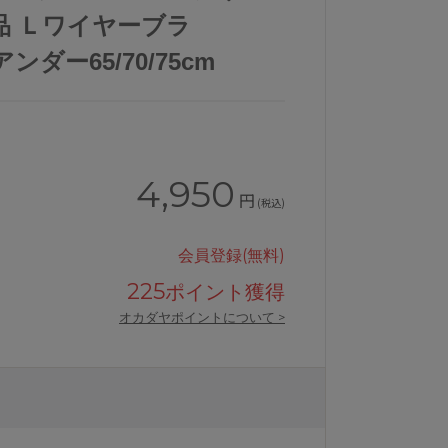
品 Ｌワイヤーブラ
ンダー65/70/75cm
4,950
円
(税込)
会員登録(無料)
225
ポイント獲得
オカダヤポイントについて >