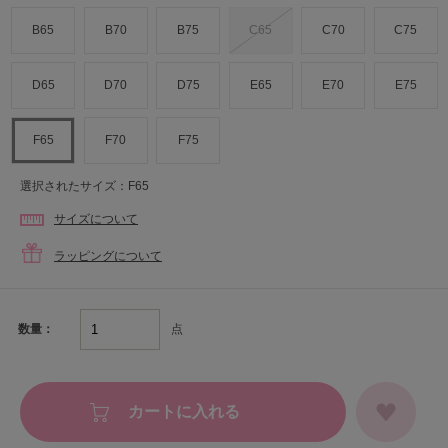
B65
B70
B75
C65
C70
C75
D65
D70
D75
E65
E70
E75
F65
F70
F75
選択されたサイズ：F65
サイズについて
ラッピングについて
点
数量：
カートに入れる