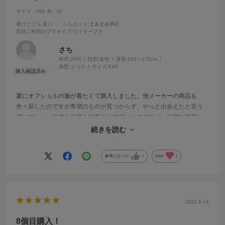
サイズ：F65
色：IV
着けごこち
:良い
シルエット
:まあまあ満足
普段ご利用のブラタイプ
:ワイヤーブラ
さち
年代:
20代
性別:
女性
身長:
166～170cm
体型:
ふつう
サイズ:
E65
夏にオフショルの服が着たくて購入しました。他メーカーの商品も
色々探したのですが希望のものが見つからず、やっと出会えたと言う
感じでした。何度も何度も試着させて頂いたのですが、丁寧な接客し
てくださり、かつ、アドバイスも頂けて満足した買い物ができまし
続きを読む
た。ありがとうございました！
参考になった
1
Like!
1
2022.5.14
8個目購入！