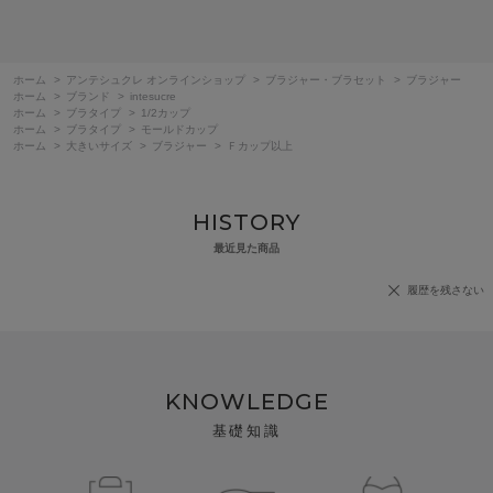
みの良い色です。
以前、販売されていた薄いグレーの復活を希望しているのと、透けに
ホーム
>
アンテシュクレ オンラインショップ
>
ブラジャー・ブラセット
>
ブラジャー
くいベージュもあると嬉しいです。
ホーム
>
ブランド
>
intesucre
ホーム
>
ブラタイプ
>
1/2カップ
ホーム
>
ブラタイプ
>
モールドカップ
ホーム
>
大きいサイズ
>
ブラジャー
>
Ｆカップ以上
HISTORY
最近見た商品
履歴を残さない
KNOWLEDGE
基礎知識