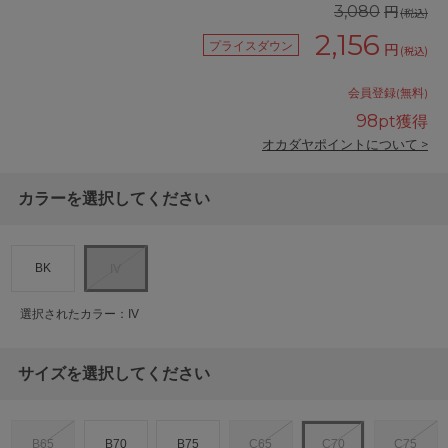
円
3,080
(税込)
2,156
プライスダウン
円
(税込)
会員登録(無料)
98
pt獲得
オカダヤポイントについて >
カラーを選択してください
BK
IV
選択されたカラー：IV
サイズを選択してください
B65
B70
B75
C65
C70
C75