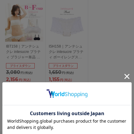
IBT158｜アンテシュ
ISH158｜アンテシュ
クレ intesucre プラテ
クレ intesucre プラテ
ィ ブラジャー単品 モ
ィ ボーイレングスシ
ールド 1/2カップ 全3
ョーツ 全3色 M/L
プライスダウン
プライスダウン
色 B-F/65-75
3,080
1,650
円
(税込)
円
(税込)
2,156
1,155
円
(税込)
円
(税込)
98
52
pt獲得
pt獲得
レビュー