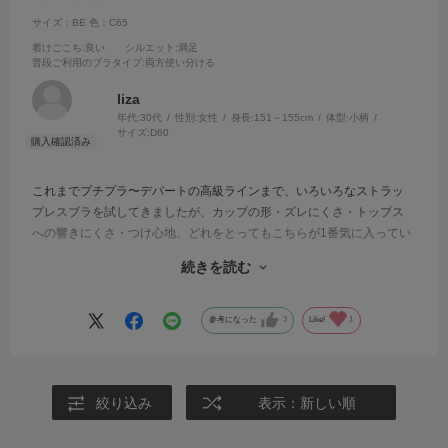
サイズ：BE
色：C65
着けごこち
:良い
シルエット
:満足
普段ご利用のブラタイプ
:両方使い分ける
liza
年代:
30代
性別:
女性
身長:
151～155cm
体型:
小柄
サイズ:
D60
これまでプチプラ〜デパートの高級ラインまで、いろいろなストラッ
プレスブラを試してきましたが、カップの形・ズレにくさ・トップス
への響きにくさ・つけ心地、どれをとってもこちらが1番気に入ってい
ます。
続きを読む
特にズレにくさが◎
アンダー65足らずで、このタイプのブラは1番キツく締めても緩いこと
参考になった
3
Like!
1
が多いですが、こちらはしっかりと留まります！
今回もアイボリー、ブラック、ベージュの3点を購入しました。初めて
の購入から数えて8個目になると思います(^^)
絞り込み
表示：新しい順
ベージュはベージュというより、ややくすんだ薄ピンクです。肌馴染