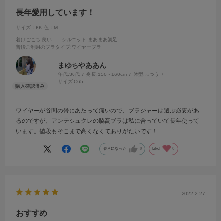
長年愛用しています！
サイズ：BK
色：M
着けごこち
:良い
シルエット
:まあまあ満足
普段ご利用のブラタイプ
:ワイヤーブラ
まゆちやああん
年代:
30代
身長:
156～160cm
体型:
ふつう
サイズ:
C65
ワイヤーが谷間の骨にあたって痛いので、ブラジャーは選ぶ必要があ
るのですが、アンテシュクレの脇高ブラは私に合っていて長年使って
います。値段もそこまで高くなくてありがたいです！
参考になった
0
Like!
0
2022.2.27
おすすめ