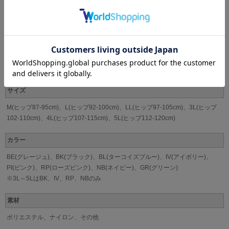
ヒップをしっかり包み込む安心仕様のフルバックショーツ。
足ぐりはピコゴム仕様でヒップの丸みにピッタリフィット。
ずれ上がりにくくなっています◎
ブランド
intesucre[アンテシュクレ]
サイズ
M(ヒップ87-95cm)、L(ヒップ92-100cm)、LL(ヒップ97-105cm)、3L(ヒップ
102-110cm)、4L(ヒップ107-115cm)、5L(ヒップ112-120cm)
カラー
BE(グレージュ)、BK(ブラック)、BL(ターコイズブルー)、IV(アイボリー)、
PI(ピンク)、RP(ローズピンク)、NB(ネイビー)、GR(グリーン)
※3L～5LはBK、IV、RP、NBのみ
素材
ポリエステル、ナイロン、その他