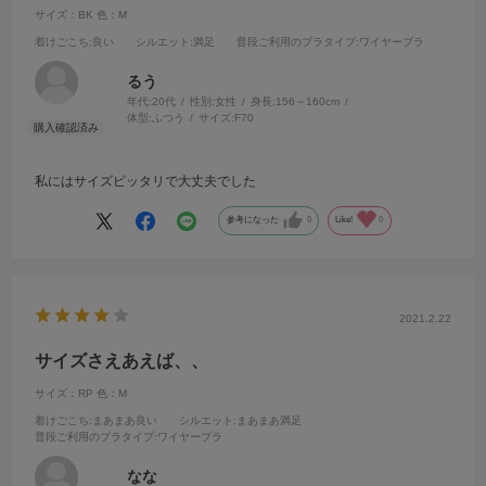
サイズ：BK
色：M
着けごこち
:良い
シルエット
:満足
普段ご利用のブラタイプ
:ワイヤーブラ
るう
年代:
20代
性別:
女性
身長:
156～160cm
体型:
ふつう
サイズ:
F70
私にはサイズピッタリで大丈夫でした
参考になった
0
Like!
0
2021.2.22
サイズさえあえば、、
サイズ：RP
色：M
着けごこち
:まあまあ良い
シルエット
:まあまあ満足
普段ご利用のブラタイプ
:ワイヤーブラ
なな