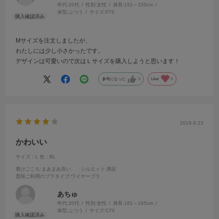
年代:
20代
性別:
女性
身長:
151～155cm
体型:
ふつう
サイズ:
F75
Mサイズを注文しましたが、
わたしには少し小さかったです。
デザインは可愛いので次はＬサイズを購入しようと思います！
参考になった
0
Like!
0
2019.9.23
かわいい
サイズ：L
色：BL
着けごこち
:まあまあ良い
シルエット
:満足
普段ご利用のブラタイプ
:ワイヤーブラ
あちゅ
年代:
20代
性別:
女性
身長:
161～165cm
体型:
ふつう
サイズ:
C70