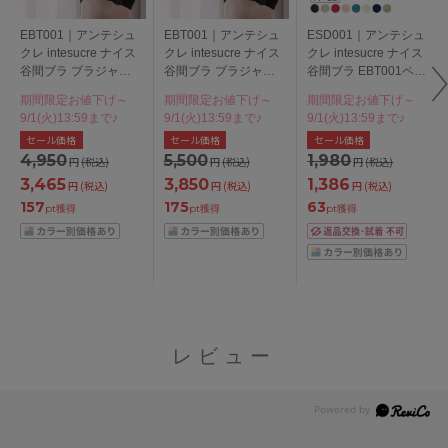
EBT001｜アンテシュ
EBT001｜アンテシュ
ESD001｜アンテシュ
クレ intesucre ナイス
クレ intesucre ナイス
クレ intesucre ナイス
谷間ブラ ブラジャー
谷間ブラ ブラジャー
谷間ブラ EBT001ペア
単品 BCDEFカップ ア
単品 GHIカップ アン
総レースショーツ
期間限定お値下げ～
期間限定お値下げ～
期間限定お値下げ～
ンダー65/70/75cm
ダー65/70/75/80cm
M/L/LL
9/1(火)13:59まで♪
9/1(火)13:59まで♪
9/1(火)13:59まで♪
セール価格
セール価格
セール価格
4,950
5,500
1,980
円
(税込)
円
(税込)
円
(税込)
3,465
3,850
1,386
円
(税込)
円
(税込)
円
(税込)
157
175
63
pt獲得
pt獲得
pt獲得
レビュー