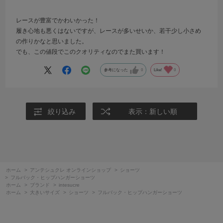
レースが豊富でかわいかった！
履き心地も悪くはないですが、レースが多いせいか、若干少し小さめ
の作りかなと思いました。
でも、この値段でこのクオリティなのでまた買います！
参考になった
0
Like!
0
絞り込み
表示：新しい順
ホーム
>
アンテシュクレ オンラインショップ
>
ショーツ
>
フルバック・ヒップハンガーショーツ
ホーム
>
ブランド
>
intesucre
ホーム
>
大きいサイズ
>
ショーツ
>
フルバック・ヒップハンガーショーツ