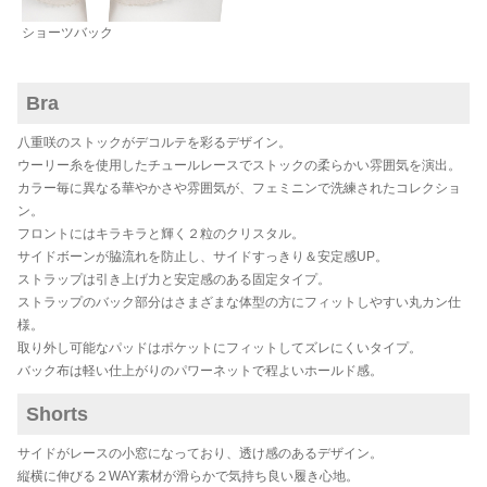
ショーツバック
Bra
八重咲のストックがデコルテを彩るデザイン。
ウーリー糸を使用したチュールレースでストックの柔らかい雰囲気を演出。
カラー毎に異なる華やかさや雰囲気が、フェミニンで洗練されたコレクショ
ン。
フロントにはキラキラと輝く２粒のクリスタル。
サイドボーンが脇流れを防止し、サイドすっきり＆安定感UP。
ストラップは引き上げ力と安定感のある固定タイプ。
ストラップのバック部分はさまざまな体型の方にフィットしやすい丸カン仕
様。
取り外し可能なパッドはポケットにフィットしてズレにくいタイプ。
バック布は軽い仕上がりのパワーネットで程よいホールド感。
Shorts
サイドがレースの小窓になっており、透け感のあるデザイン。
縦横に伸びる２WAY素材が滑らかで気持ち良い履き心地。