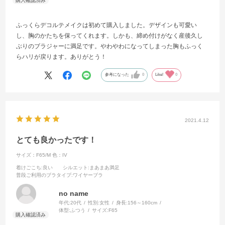
ふっくらデコルテメイクは初めて購入しました。デザインも可愛い
し、胸のかたちを保ってくれます。しかも、締め付けがなく産後久し
ぶりのブラジャーに満足です。やわやわになってしまった胸もふっく
らハリが戻ります。ありがとう！
参考になった
0
Like!
0
2021.4.12
とても良かったです！
サイズ：F65/M
色：IV
着けごこち
:良い
シルエット
:まあまあ満足
普段ご利用のブラタイプ
:ワイヤーブラ
no name
年代:
20代
性別:
女性
身長:
156～160cm
体型:
ふつう
サイズ:
F65