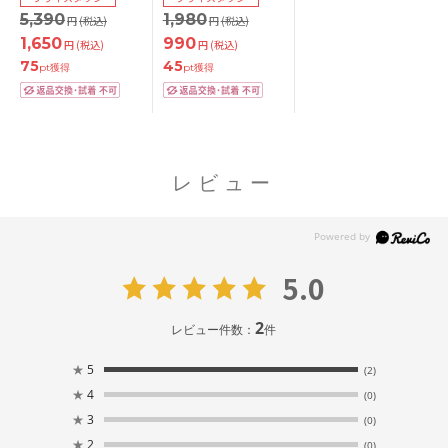
らデコルテメイク 全4
ーツ 全4色 M/L
5,390
1,980
円
(税込)
円
(税込)
色 B-F/65-75
1,650
990
円
(税込)
円
(税込)
75
45
pt獲得
pt獲得
レビュー
5.0
2
レビュー件数：
件
★
5
(2)
★
4
(0)
★
3
(0)
★
2
(0)