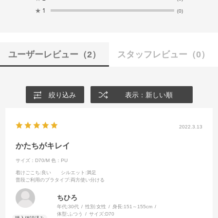
★
1
(0)
ユーザーレビュー
（2）
スタッフレビュー
（0）
絞り込み
表示：新しい順
2022.3.13
かたちがキレイ
サイズ：D70/M
色：PU
着けごこち
:良い
シルエット
:満足
普段ご利用のブラタイプ
:両方使い分ける
ちひろ
年代:
30代
性別:
女性
身長:
151～155cm
体型:
ふつう
サイズ:
D70