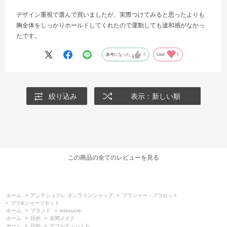
デザイン重視で選んで買いましたが、実際つけてみると思ったよりも
胸全体をしっかりホールドしてくれたので運動しても違和感がなかっ
たです。
参考になった
0
Like!
0
絞り込み
表示：新しい順
この商品の全てのレビューを見る
ホーム
>
アンテシュクレ オンラインショップ
>
ブラジャー・ブラセット
>
ブラ&ショーツセット
ホーム
>
ブランド
>
intesucre
ホーム
>
目的
>
谷間メイク
ホーム
>
目的
>
デコルテふっくら