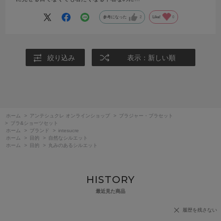
参考になった
2
Like!
0
絞り込み
表示：新しい順
ホーム
>
アンテシュクレ オンラインショップ
>
ブラジャー・ブラセット
>
ブラ&ショーツセット
ホーム
>
ブランド
>
intesucre
ホーム
>
目的
>
自然なシルエット
ホーム
>
目的
>
丸みのあるシルエット
HISTORY
最近見た商品
履歴を残さない