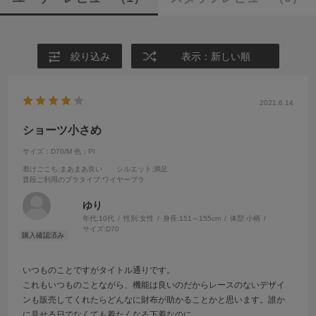
絞り込み
表示：新しい順
2021.6.14
ショーツ小さめ
サイズ：D70/M
色：PI
着けごこち
:まあまあ良い
シルエット
:満足
普段ご利用のブラタイプ
:ワイヤーブラ
ゆり
年代:
10代
性別:
女性
身長:
151～155cm
体型:
小柄
サイズ:
D70
いつものことですがタイトル通りです。
これもいつものことながら、機能は良いのだからレースのないデザイ
ンも販売してくれたらどんなに財布が助かることかと思います。誰か
に見せる日でなくても着たくなる下着なのに…