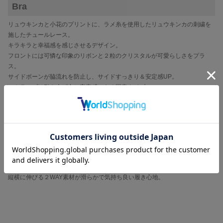
Bra
リュウキンカと小花のプリントに、ラメ糸を使用したリュウキンカの刺繍を
施したチュールレース。
キラキラと幸福感を感じさせるデザイン。
フロントには可憐な印象のリボンと２粒のクリスタルが可愛らしさをプラ
ス。
サイドボーンが脇流れを防止し、サイドすっきり＆安定感UP。
ストラップは引き上げ力と安定感のある固定タイプ。
ストラップのバック部分はさまざまな体型の方にフィットしやすい丸カン仕
様。
取り外し可能なパッドはサイドすっきり型。
バック布は軽い仕上がりのパワーネットで程よいホールド感。
Shorts
足ぐりレースで美しいヒップラインに。
縦横に伸びる２WAY素材が滑らかで気持ち良い履き心地。