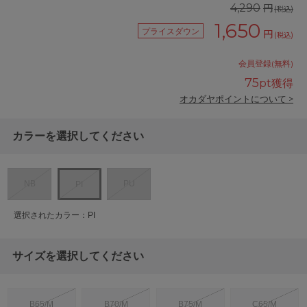
円
4,290
(税込)
1,650
プライスダウン
円
(税込)
会員登録(無料)
75
pt獲得
オカダヤポイントについて >
カラーを選択してください
NB
PU
PI
選択されたカラー：PI
サイズを選択してください
B65/M
B70/M
B75/M
C65/M