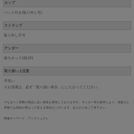
カップ
パッド付き(取り外し可)
ストラップ
取り外し不可
アンダー
後ろホック2段3列
取り扱い上注意
手洗い
※お洗濯は、必ず「取り扱い表示」にしたがってください。
※なるべく実際の商品に近い色味を再現しておりますが、モニター等の条件により、画面上と
実物では色味が異なって見える場合がございます。あらかじめご了承下さい。
関連キーワード：アンテシュクレ