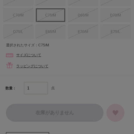
C70/M
C75/M
D65/M
D70/M
D75/L
E65/M
E70/M
E75/L
選択されたサイズ：C75/M
サイズについて
ラッピングについて
点
数量：
在庫がありません