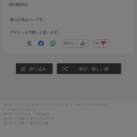
着け心地はいいです。
デザインも可愛いと思います。
参考になった
0
Like!
0
絞り込み
表示：新しい順
ホーム
>
アンテシュクレ オンラインショップ
>
ブラジャー・ブラセット
>
ブラ&ショーツセット
ホーム
>
ブランド
>
intesucre
ホーム
>
目的
>
ボリュームアップ
ホーム
>
目的
>
楽なつけ心地