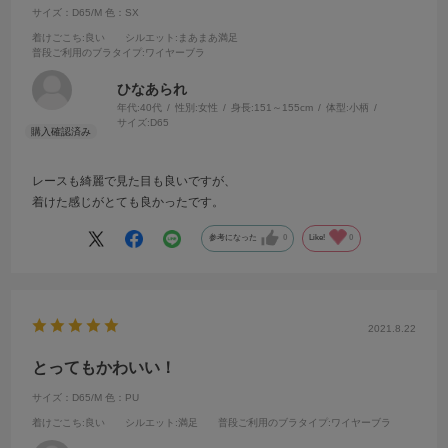
サイズ：D65/M
色：SX
着けごこち
:良い
シルエット
:まあまあ満足
普段ご利用のブラタイプ
:ワイヤーブラ
ひなあられ
年代:
40代
性別:
女性
身長:
151～155cm
体型:
小柄
サイズ:
D65
レースも綺麗で見た目も良いですが、
着けた感じがとても良かったです。
参考になった
0
Like!
0
2021.8.22
とってもかわいい！
サイズ：D65/M
色：PU
着けごこち
:良い
シルエット
:満足
普段ご利用のブラタイプ
:ワイヤーブラ