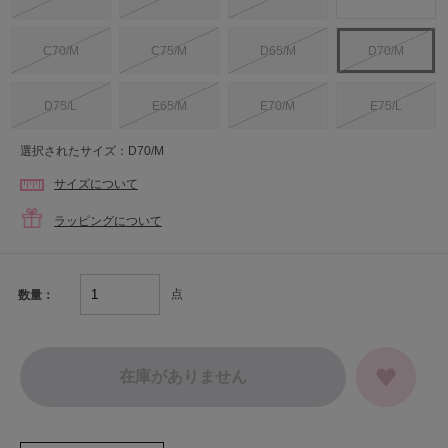
C70/M
C75/M
D65/M
D70/M
D75/L
E65/M
E70/M
E75/L
選択されたサイズ：D70/M
サイズについて
ラッピングについて
点
数量：
在庫がありません