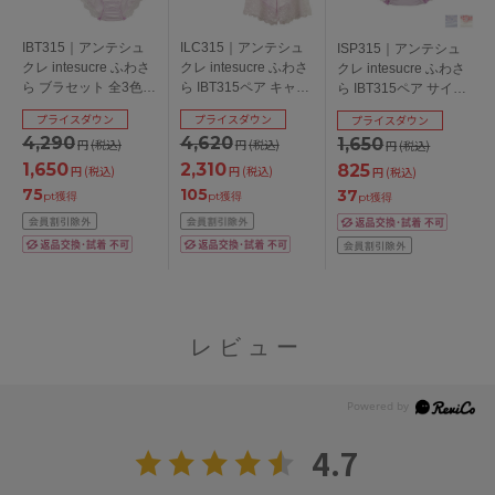
IBT315｜アンテシュ
ILC315｜アンテシュ
ISP315｜アンテシュ
クレ intesucre ふわさ
クレ intesucre ふわさ
クレ intesucre ふわさ
ら ブラセット 全3色
ら IBT315ペア キャミ
ら IBT315ペア サイド
B-E/65-75
セット キャミソール
リボンショーツ 全3色
プライスダウン
プライスダウン
プライスダウン
＋タップパンツ 全3色
M
4,290
4,620
1,650
円
(税込)
円
(税込)
円
(税込)
M-L
1,650
2,310
825
円
(税込)
円
(税込)
円
(税込)
75
105
37
pt獲得
pt獲得
pt獲得
レビュー
4.7