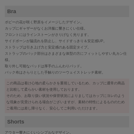
Bra
ポピーの花が咲く野原をイメージしたデザイン。
カップにギャザーがなくお洋服に響きにくい仕様。
フロントにはラインストーンがさりげなく光ります。
サイドボーンが脇流れを防止し、サイドすっきり＆安定感UP。
ストラップは引き上げ力と安定感のある固定タイプ。
ストラップのバック部分はさまざまな体型の方にフィットしやすい丸カン仕
様。
取り外し可能なパッドは厚手のふんわりパッド。
バック布はさらりとした手触りのツーウェイストレッチ素材。
この商品は着け心地の柔らかさを重視しているため、カップに通常の商品
と比較して柔らかい素材を使用しております。
そのため、お取り扱い状況や保管状況によりましてはカップにヨレのよう
な現象が見受けられる場合がございますが、素材の特性によるもののため
ご着用には差し障りなく、安心してご利用いただけます。
Shorts
アウター響きにくいシンプルなデザイン。