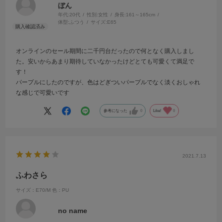
ぼん
年代:
20代
性別:
女性
身長:
161～165cm
体型:
ふつう
サイズ:
E65
オンラインのセール期間に二千円台だったので何となく購入しまし
た。安いからあまり期待していなかったけどとても可愛くて満足で
す！
パープルにしたのですが、色はどぎついパープルでなく淡くおしゃれ
な感じで可愛いです
参考になった
0
Like!
0
2021.7.13
ふわさら
サイズ：E70/M
色：PU
no name