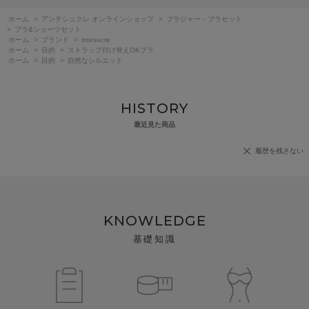
ホーム
>
アンテシュクレ オンラインショップ
>
ブラジャー・ブラセット
>
ブラ&ショーツセット
ホーム
>
ブランド
>
intesucre
ホーム
>
目的
>
ストラップ付け替えOKブラ
ホーム
>
目的
>
自然なシルエット
HISTORY
最近見た商品
履歴を残さない
KNOWLEDGE
基礎知識