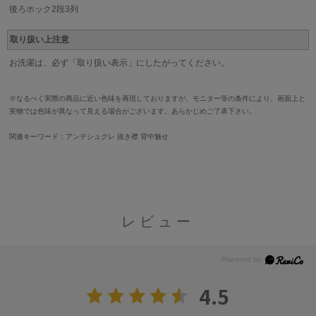
後ろホック2段3列
取り扱い上注意
お洗濯は、必ず「取り扱い表示」にしたがってください。
※なるべく実際の商品に近い色味を再現しておりますが、モニター等の条件により、画面上と
実物では色味が異なって見える場合がございます。あらかじめご了承下さい。
関連キーワード：アンテシュクレ 抜き襟 背中魅せ
レビュー
4.5