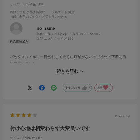
サイズ：E65/M
色：BK
着けごこち
:まあまあ良い
シルエット
:満足
普段ご利用のブラタイプ
:両方使い分ける
no name
年代:
30代
性別:
女性
身長:
151～155cm
体型:
ふつう
サイズ:
E70
バックスタイルに一目惚れして近くに店舗がないので初めて下着を通
販で買いました。
とても可愛く、それだけでつけててテンションがあがります。
続きを読む
ワイヤーのホールド力も身体にあったからかちょうどよく感じます。
参考になった
2
Like!
1
2021.8.14
付け心地は相変わらず大変良いです
サイズ：F75/L
色：BK