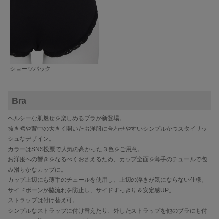
ショーツバック
Bra
ヘルシーな肌魅せを楽しめるブラが新登場。
抜き襟や背中の大きく開いたお洋服に合わせやすいシンプルかつスタイリッ
シュなデザイン。
カラーはSNS投票で人気の高かった３色をご用意。
お洋服への響きをなるべくおさえるため、カップ全面を薄手のチュールで包
み滑らかなカップに。
カップ上辺にも薄手のチュールを使用し、上辺の浮きが気にならない仕様。
サイドボーンが脇流れを防止し、サイドすっきり＆安定感UP。
ストラップは付け替え可。
シンプルなストラップに付け替えたり、外したストラップを他のブラにも付