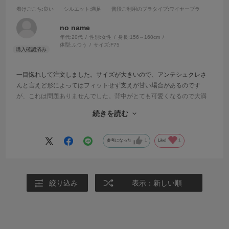
着けごこち
:良い
シルエット
:満足
普段ご利用のブラタイプ
:ワイヤーブラ
no name
年代:
20代
性別:
女性
身長:
156～160cm
体型:
ふつう
サイズ:
F75
一目惚れして注文しました。サイズが大きいので、アンテシュクレさ
んと言えど形によってはフィットせず支えが甘い場合があるのです
が、これは問題ありませんでした。背中がとても可愛くなるので大満
足です。
続きを読む
ただ、これは好みかもしれませんが、パンツの裏地が白いため黒いレ
ースと相まってすこし子供っぽく感じます。そこが残念に思いまし
た。
参考になった
1
Like!
1
絞り込み
表示：新しい順