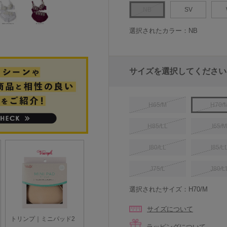
NB
SV
選択されたカラー：NB
サイズを選択してください
H65/M
H70/
H85/LL
I65/M
I80/LL
I85/L
J75/L
J80/L
選択されたサイズ：H70/M
サイズについて
ラッピングについて