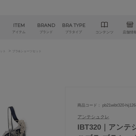
ITEM
BRAND
BRA TYPE
アイテム
ブランド
ブラタイプ
コンテンツ
店舗情
>
ット
ブラ&ショーツセット
商品コード： pb21wibt320-hij126
アンテシュクレ
IBT320｜アンテシ