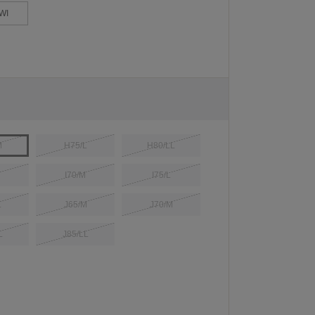
WI
M
H75/L
H80/LL
I70/M
I75/L
L
J65/M
J70/M
L
J85/LL