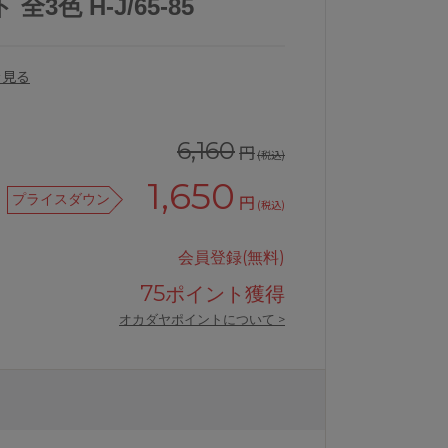
3色 H-J/65-85
を見る
6,160
円
(税込)
1,650
プライスダウン
円
(税込)
会員登録(無料)
75
ポイント獲得
オカダヤポイントについて >
ット
アンテシュクレintesucreなでしこ