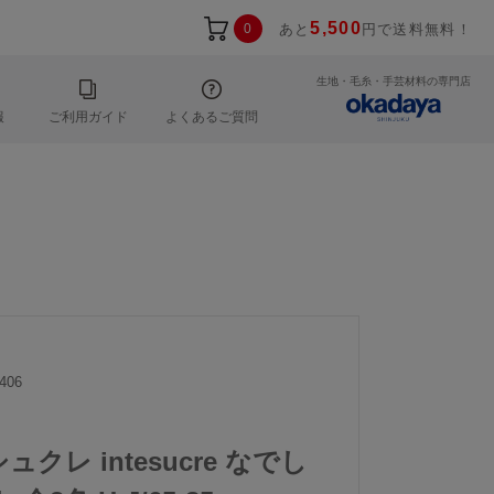
5,500
0
あと
円で送料無料！
生地・毛糸・手芸材料の専門店
報
ご利用ガイド
よくあるご質問
406
ュクレ intesucre なでし