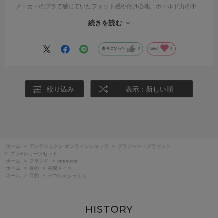
メーカーのブラで感じていたフィット感や付け心地、ホールド力の不
具合が感じなくなり 快適に過ごせる様になりました！また、サイズ
続きを読む
が大きく買い替えや枚数が欲しい私のお財布にとても嬉しいです。
デザインもカラーも大人の女性も照れずに使えるので大満足です！！
参考になった
0
Like!
0
絞り込み
表示：新しい順
ホーム
>
アンテシュクレ オンラインショップ
>
ブラジャー・ブラセット
>
ブラ&ショーツセット
ホーム
>
ブランド
>
intesucre
ホーム
>
目的
>
谷間メイク
ホーム
>
目的
>
デコルテふっくら
HISTORY