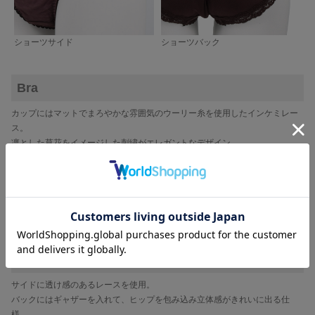
ショーツサイド
ショーツバック
Bra
カップにはマットでまろやかな雰囲気のウーリー糸を使用したインケミレー
ス。
凛とした草花をイメージした刺繍がエレガントなデザイン。
フロントには三連のラインストーンがキラリと輝きをプラス。
ストラップは、フリル調のデザインストラップ。
ストラップのバック部分はさまざまな体型の方にフィットしやすい丸カン仕
様。
取り外し可能なパッドはポケットにフィットしてズレにくいタイプ。
バック布は軽い仕上がりのパワーネットで程よいホールド感。
Shorts
サイドに透け感のあるレースを使用。
バックにはギャザーを入れて、ヒップを包み込み立体感がきれいに出る仕
様。