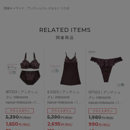
関連キーワード：アンテシュクレ ナルエー コラボ
RELATED ITEMS
関連商品
IBT323｜アンテシュ
ILS323｜アンテシュ
IST323｜アンテシュ
クレ intesucre
クレ intesucre
クレ intesucre
narue×intesucre バス
narue×intesucre バス
narue×intesucre バス
トアップブラ ブラセ
トアップブラ IBT323
トアップブラ IBT323
プライスダウン
プライスダウン
プライスダウン
ット 全3色 B-F/65-75
ペア スリップ 全3色
ペア Ｔバックショー
5,390
5,390
1,980
円
(税込)
円
(税込)
円
(税込)
M-80/L-80
ツ 全3色 M/L
1,650
2,695
990
円
(税込)
円
(税込)
円
(税込)