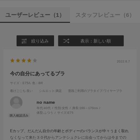
ユーザーレビュー
（1）
スタッフレビュー
（6）
絞り込み
表示：新しい順
2022.6.7
今の自分にあってるブラ
サイズ：E75/L
色：BR
着けごこち
:良い
シルエット
:満足
普段ご利用のブラタイプ
:ワイヤーブラ
no name
年代:
40代
性別:
女性
身長:
166～170cm
体型:
ふつう
サイズ:
E75
Eカップ、だんだん自分の年齢とボディーのバランスが中々うまく取れ
なくなって来た３０代からアンテシュクレに出会ってからは今までの