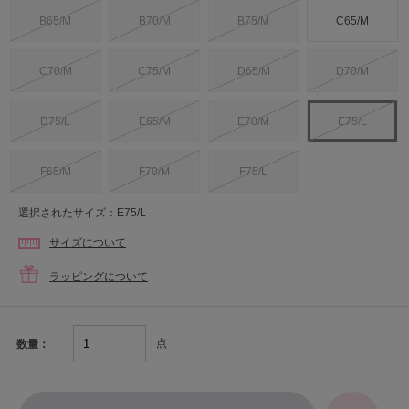
B65/M
B70/M
B75/M
C65/M
C70/M
C75/M
D65/M
D70/M
D75/L
E65/M
E70/M
E75/L
F65/M
F70/M
F75/L
選択されたサイズ：E75/L
サイズについて
ラッピングについて
点
数量：