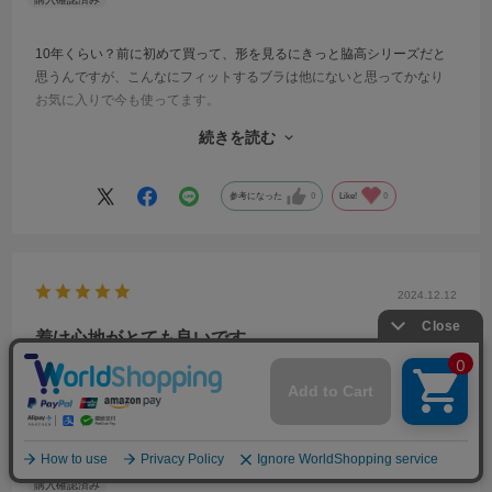
10年くらい？前に初めて買って、形を見るにきっと脇高シリーズだと
思うんですが、こんなにフィットするブラは他にないと思ってかなり
お気に入りで今も使ってます。
普段のサイズはEで、脇高シリーズはEもDも試しましたが私はDがお気
続きを読む
に入りです。Eはちゃんと包んでくれてフィットする感じ。こちらも綺
麗に納まるけど、ワンサイズ落とすとかなりぴったりフィットになっ
て、こんもりお胸が出来上がって私はそれがお気に入りです。お胸の
参考になった
0
Like!
0
形にもよるのかなとは思うけど、私は胸上にあまりお肉がないのでこ
んなつけ心地になります。
2024.12.12
着け心地がとても良いです。
サイズ：D70/M
色：PI
着けごこち
:良い
シルエット
:満足
普段ご利用のブラタイプ
:ワイヤーブラ
くらげ
年代:
40代
性別:
女性
身長:
151～155cm
体型:
ふつう
サイズ:
D70