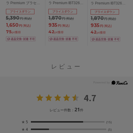
ラ Premium ブラセッ
ラ Premium IBT326ペ
ラ Premium IBT326ペ
ト 全4色 B-J/65-80
ア サニタリーショー
ア Ｔバックショーツ
プライスダウン
プライスダウン
プライスダウン
ツ ウィング対応 全4色
全4色 M-LL
5,390
1,870
1,870
円
(税込)
円
(税込)
円
(税込)
M-LL
1,650
935
935
円
(税込)
円
(税込)
円
(税込)
75
42
42
pt獲得
pt獲得
pt獲得
レビュー
4.7
21
レビュー件数：
件
★
5
(15)
★
4
(5)