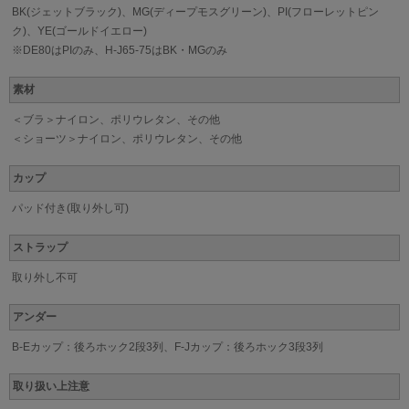
BK(ジェットブラック)、MG(ディープモスグリーン)、PI(フローレットピン
ク)、YE(ゴールドイエロー)
※DE80はPIのみ、H-J65-75はBK・MGのみ
素材
＜ブラ＞ナイロン、ポリウレタン、その他
＜ショーツ＞ナイロン、ポリウレタン、その他
カップ
パッド付き(取り外し可)
ストラップ
取り外し不可
アンダー
B-Eカップ：後ろホック2段3列、F-Jカップ：後ろホック3段3列
取り扱い上注意