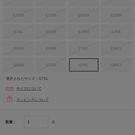
C70/M
C75/M
D65/M
D70/M
D75/L
E65/M
E70/M
E75/L
F65/M
F70/M
F75/L
F80/LL
G65/M
G70/M
G75/L
G80/LL
選択されたサイズ：G75/L
サイズについて
ラッピングについて
点
数量：