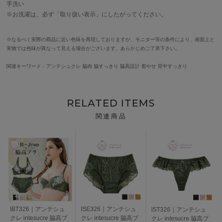
手洗い
※お洗濯は、必ず「取り扱い表示」にしたがってください。
※なるべく実際の商品に近い色味を再現しておりますが、モニター等の条件により、画面上と
実物では色味が異なって見える場合がございます。あらかじめご了承下さい。
関連キーワード：アンテシュクレ 脇肉 脇すっきり 脇高設計 着やせ 背中すっきり
RELATED ITEMS
関連商品
IBT326｜アンテシュ
ISE326｜アンテシュ
IST326｜アンテシュ
クレ intesucre 脇高ブ
クレ intesucre 脇高ブ
クレ intesucre 脇高ブ