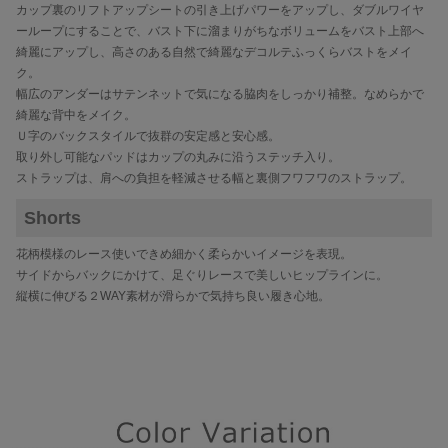
カップ裏のリフトアップシートの引き上げパワーをアップし、ダブルワイヤ
ーループにすることで、バスト下に溜まりがちなボリュームをバスト上部へ
綺麗にアップし、高さのある自然で綺麗なデコルテふっくらバストをメイ
ク。
幅広のアンダーはサテンネットで気になる脇肉をしっかり補整。なめらかで
綺麗な背中をメイク。
Ｕ字のバックスタイルで抜群の安定感と安心感。
取り外し可能なパッドはカップの丸みに沿うステッチ入り。
ストラップは、肩への負担を軽減させる幅と裏側フワフワのストラップ。
Shorts
花柄模様のレース使いできめ細かく柔らかいイメージを表現。
サイドからバックにかけて、足ぐりレースで美しいヒップラインに。
縦横に伸びる２WAY素材が滑らかで気持ち良い履き心地。