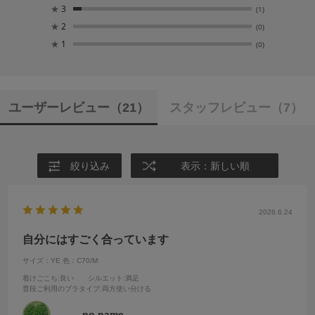
★
3
(1)
★
2
(0)
★
1
(0)
ユーザーレビュー
（21）
スタッフレビュー
（7）
絞り込み
表示：新しい順
2026.6.24
自分にはすごく合っています
サイズ：YE
色：C70/M
着けごこち
:良い
シルエット
:満足
普段ご利用のブラタイプ
:両方使い分ける
no name