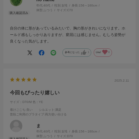
年代:
40代
性別:
女性
身長:
156～160cm
体型:
ふつう
サイズ:
C70
自分の体に形があっているみたいで、胸の形がきれいになります。ホ
ールド感もしっかりありますが、窮屈には感じません。むしろ姿勢が
良くなった気がします。
参考になった
1
Like!
0
2025.2.11
今回もぴったり嬉しい
サイズ：D70/M
色：YE
着けごこち
:良い
シルエット
:満足
普段ご利用のブラタイプ
:両方使い分ける
ま
年代:
40代
性別:
女性
身長:
156～160cm
体型:
ふつう
サイズ:
D70