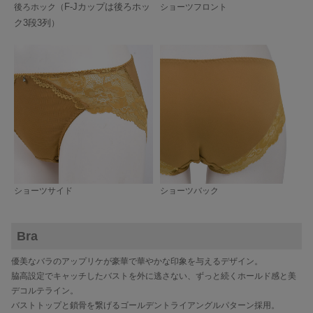
F-Jカップは後ろホッ
後ろホック（
ショーツフロント
ク3段3列
）
ショーツサイド
ショーツバック
Bra
優美なバラのアップリケが豪華で華やかな印象を与えるデザイン。
脇高設定でキャッチしたバストを外に逃さない、ずっと続くホールド感と美
デコルテライン。
バストトップと鎖骨を繋げるゴールデントライアングルパターン採用。