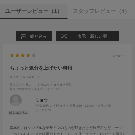
ユーザーレビュー
（1）
スタッフレビュー
（4）
絞り込み
表示：新しい順
2026.8.5
ちょっと気分を上げたい時用
サイズ：C75/M
色：YE
着けごこち
:良い
シルエット
:まあまあ満足
普段ご利用のブラタイプ
:ワイヤーブラ
ミョウ
年代:
30代
性別:
女性
身長:
156～160cm
体型:
小柄
サイズ:
C75
基本的にはシンプルなデザインのものが好きだけど旅行用など、一つ
二つくらいレースが綺麗なものも…として使ってます。(リピート購入)