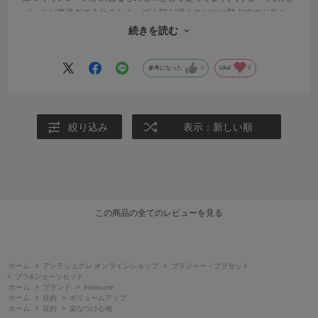
パッドが厚過ぎて入れるとカップ上部が浮くのがやや難点ですが外せ
ば許容範囲に収まります。
続きを読む
L字ワイヤーのフィット感もいい。
参考になった
0
Like!
0
絞り込み
表示：新しい順
この商品の全てのレビューを見る
ホーム
>
アンテシュクレ オンラインショップ
>
ブラジャー・ブラセット
>
ブラ&ショーツセット
ホーム
>
ブランド
>
intesucre
ホーム
>
目的
>
ボリュームアップ
ホーム
>
目的
>
楽なつけ心地