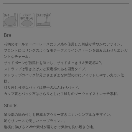
Bra
花柄のオールオーバーレースにラメ糸を使用した刺繍が華やかなデザイン。
フロントにはリングのようなモチーフとラインストーンを組み合わせたエレガ
ントなチャーム。
サイドボーンが脇流れを防止し、サイドすっきり＆安定感UP。
ストラップは引き上げ力と安定感のある固定タイプ。
ストラップのバック部分はさまざまな体型の方にフィットしやすい丸カン仕
様。
取り外し可能なパッドは厚手のふんわりパッド。
カップ裏とバック布はさらりとした手触りのツーウェイストレッチ素材。
Shorts
鼠径部の締め付けを軽減＆アウター響きにくいシンプルなデザイン。
足ぐりレースで美しいヒップラインに。
縦横に伸びる２WAY素材が滑らかで気持ち良い履き心地。