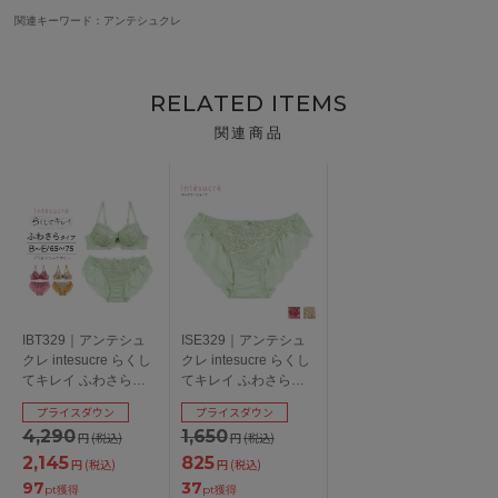
関連キーワード：アンテシュクレ
RELATED ITEMS
関連商品
IBT329｜アンテシュ
ISE329｜アンテシュ
クレ intesucre らくし
クレ intesucre らくし
てキレイ ふわさら
てキレイ ふわさら
type ブラセット ナチ
type IBT329ペア サニ
プライスダウン
プライスダウン
ュラルバストメイク
タリーショーツ ウィ
4,290
1,650
円
(税込)
円
(税込)
BCDEカップ アンダー
ング対応 全3色 M
65/70/75cm
2,145
825
円
(税込)
円
(税込)
97
37
pt獲得
pt獲得