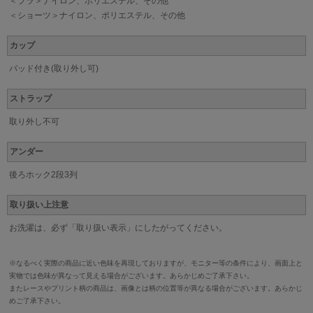
＜ブラ＞ナイロン、ポリエステル、その他
＜ショーツ＞ナイロン、ポリエステル、その他
カップ
パッド付き(取り外し可)
ストラップ
取り外し不可
アンダー
後ろホック2段3列
取り扱い上注意
お洗濯は、必ず「取り扱い表示」にしたがってください。
※なるべく実際の商品に近い色味を再現しておりますが、モニター等の条件により、画面上と
実物では色味が異なって見える場合がございます。あらかじめご了承下さい。
またレースやプリント柄の商品は、画像とは柄の位置等が異なる場合がございます。あらかじ
めご了承下さい。