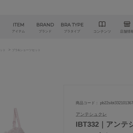
ITEM
BRAND
BRA TYPE
アイテム
ブランド
ブラタイプ
コンテンツ
店舗情
>
ット
ブラ&ショーツセット
商品コード： pb22sibt33210136
アンテシュクレ
IBT332｜アンテシ