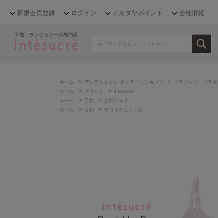
新規会員登録
ログイン
オカダヤポイント
会社情報
下着・ランジェリーの専門店
>
>
ホーム
アンテシュクレ オンラインショップ
ブラジャー・ブラセ
>
>
ホーム
ブランド
intesucre
>
>
ホーム
目的
谷間メイク
>
>
ホーム
目的
デコルテふっくら