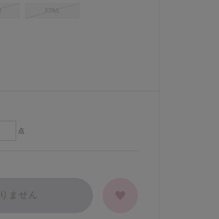
M
F75/L
点
りません