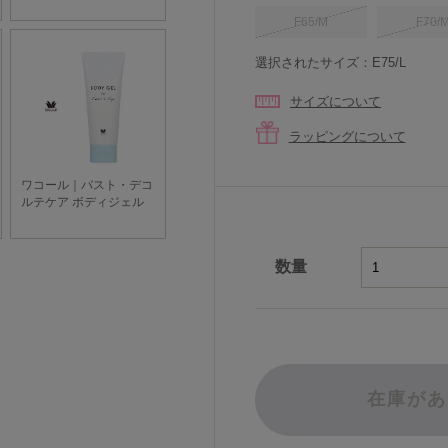
F65/M
F70/
選択されたサイズ：E75/L
サイズについて
ラッピングについて
数量
在庫があ