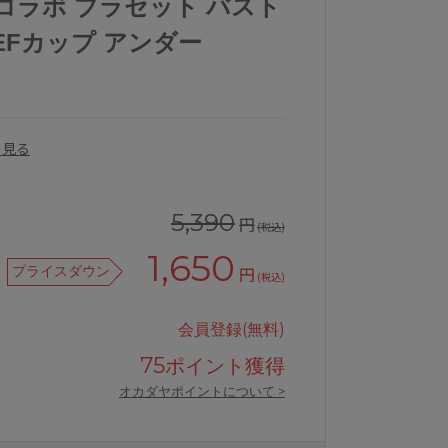
ucreコラボ ブラセット バスト
EFカップ アンダー
を見る
5,390
円
(税込)
1,650
プライスダウン
円
(税込)
会員登録(無料)
ラセットバストアップブラ
アンテシュクレnarue×intesucr
75
ポイント獲得
オカダヤポイントについて >