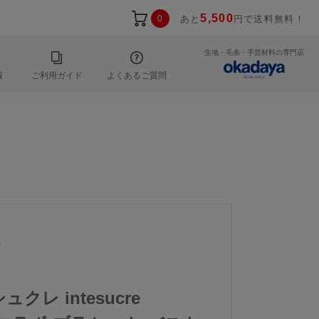
5,500
0
あと
円で送料無料！
生地・毛糸・手芸材料の専門店
報
ご利用ガイド
よくあるご質問
7
ュクレ intesucre