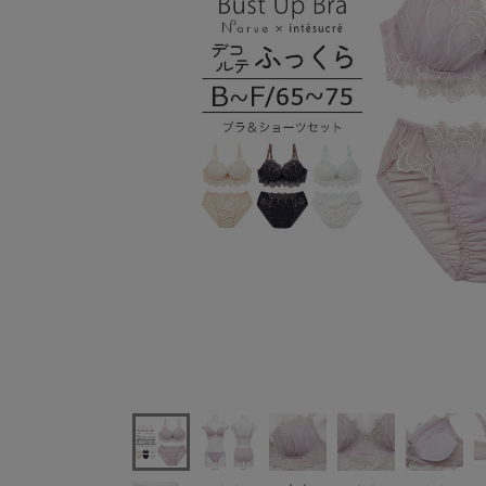
アンテシュクレnarue×intesucreコラボブラセットバ