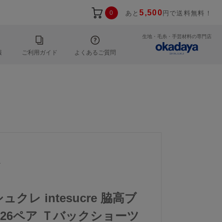
5,500
0
あと
円で送料無料！
生地・毛糸・手芸材料の専門店
報
ご利用ガイド
よくあるご質問
4
ュクレ intesucre 脇高ブ
IBT326ペア Ｔバックショーツ