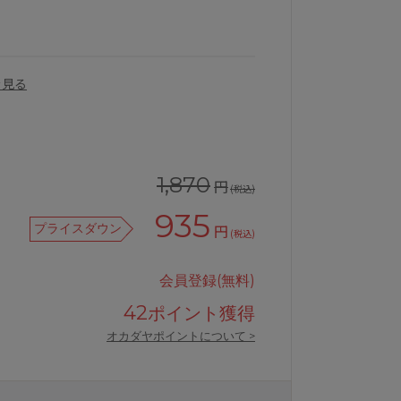
を見る
1,870
円
(税込)
935
プライスダウン
円
(税込)
会員登録(無料)
BT326ペアＴバックショーツ
アンテシュクレintesucre脇高ブラPr
42
ポイント獲得
オカダヤポイントについて >