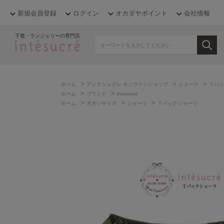
新規会員登録
ログイン
オカダヤポイント
会社情報
下着・ランジェリーの専門店
>
>
>
ホーム
アンテシュクレ オンラインショップ
ショーツ
Ｔバッ
>
>
ホーム
ブランド
intesucre
>
>
>
ホーム
大きいサイズ
ショーツ
Ｔバックショーツ