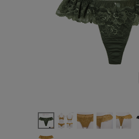
アンテシュクレintesucre脇高ブラPremiumIBT326