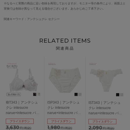
※なるべく実際の商品に近い色味を再現しておりますが、モニター等の条件により、画面上と
実物では色味が異なって見える場合がございます。あらかじめご了承下さい。
関連キーワード：アンテシュクレ セクシー
RELATED ITEMS
関連商品
IBT343｜アンテシュ
ISP343｜アンテシュ
IST343｜アンテシュ
クレ intesucre
クレ intesucre
クレ intesucre
narue×intesucre バス
narue×intesucre バス
narue×intesucre バス
トアップブラ ブラジ
トアップブラ IBT343
トアップブラ IBT343
プライスダウン
プライスダウン
プライスダウン
ャー単品 ふっくらデ
ペア スタンダードシ
ペア Ｔバックショー
3,630
1,980
2,090
円
(税込)
円
(税込)
円
(税込)
コルテメイク BCDEF
ョーツ 全3色 M/L
ツ 全3色 M/L