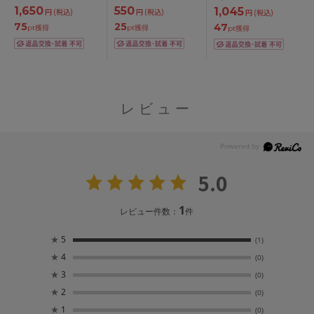
カップ アンダー
1,650
550
1,045
円
(税込)
円
(税込)
円
(税込)
65/70/75cm
75
25
47
pt獲得
pt獲得
pt獲得
レビュー
5.0
1
レビュー件数：
件
★
5
(1)
★
4
(0)
★
3
(0)
★
2
(0)
★
1
(0)