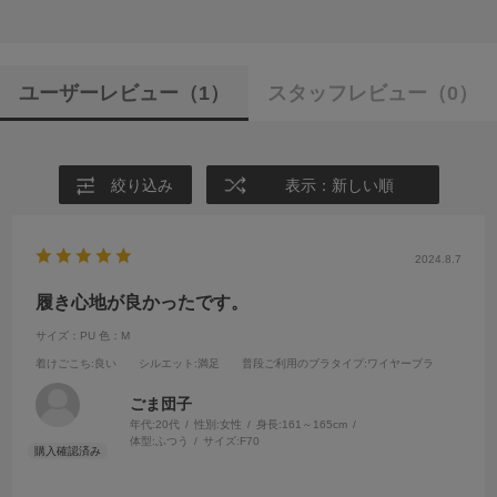
ユーザーレビュー
（1）
スタッフレビュー
（0）
絞り込み
表示：新しい順
2024.8.7
履き心地が良かったです。
サイズ：PU
色：M
着けごこち
:良い
シルエット
:満足
普段ご利用のブラタイプ
:ワイヤーブラ
ごま団子
年代:
20代
性別:
女性
身長:
161～165cm
体型:
ふつう
サイズ:
F70