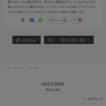
後ろのレースの幅が広めで、柔らかい素材なのでくいこみがそこまで
気にならずとても履きやすかったです。チャームが短いチェーンでぶ
ら下がる形になっているので、ゆらゆらと揺れて可愛いです。
参考になった
0
Like!
0
絞り込み
表示：新しい順
ホーム
>
ブランド
>
intesucre
HISTORY
最近見た商品
履歴を残さない