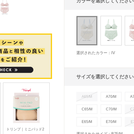
カラーを選択してください
選択されたカラー：IV
サイズを選択してください
A65/M
A70/M
A
C65/M
C70/M
C
E65/M
E70/M
E
選択されたサイズ：B75/M