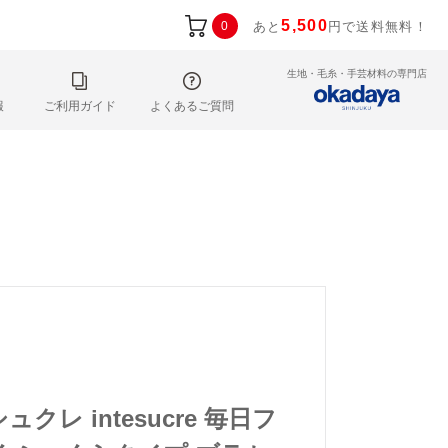
5,500
0
あと
円で送料無料！
生地・毛糸・手芸材料の専門店
報
ご利用ガイド
よくあるご質問
ュクレ intesucre 毎日フ