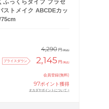
くふっくらタイプ ブラセ
バストメイク ABCDEカッ
75cm
4,290
円
(税込)
2,145
プライスダウン
円
(税込)
会員登録(無料)
97
ポイント獲得
らタイプブラセットナチュラルバストメイク
intesucre毎日フィットブラ優し
オカダヤポイントについて >