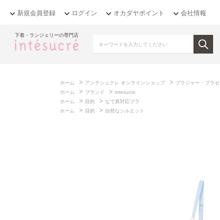
新規会員登録
ログイン
オカダヤポイント
会社情報
下着・ランジェリーの専門店
>
>
ホーム
アンテシュクレ オンラインショップ
ブラジャー・ブラセ
>
>
ホーム
ブランド
intesucre
>
>
ホーム
目的
なで肩対応ブラ
>
>
ホーム
目的
自然なシルエット