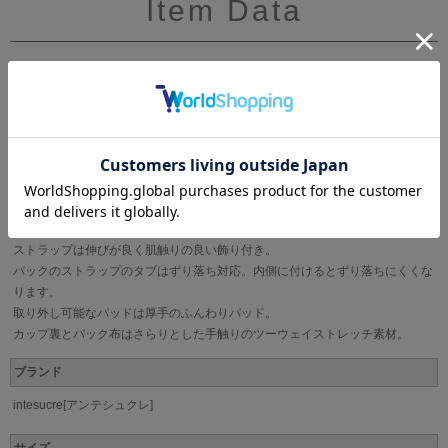
Item Data
甘い雰囲気の花柄レースとフリル調デザインが特徴的なレースを、同じ色に染
め上げて重ねた、程よい甘さのふんわりとしたデザイン。
フロントには大人っぽいピンクゴールドのプレートにintesucre(アンテシュク
レ)のロゴを入れたオリジナルプレートで高級感をプラス。
サイドボーンが脇流れを防止し、サイドすっきり＆安定感UP。
ストラップは伸びが良く肌触りの良い飾り付き。
バックのストラップのタブはずり落ち対応。内側に付けるとずり落ちにくくな
ります。
取り外し可能なパッドは厚手のふんわりパッド。
カップ裏とバック布はさらりとした手触りのツーウェイストレッチ素材。
ブランド
intesucre[アンテシュクレ]
サイズ