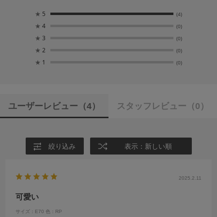
★
5
(4)
★
4
(0)
★
3
(0)
★
2
(0)
★
1
(0)
ユーザーレビュー
（4）
スタッフレビュー
（0）
絞り込み
表示：新しい順
2025.2.11
可愛い
サイズ：E70
色：RP