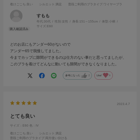
着けごこち
:良い
シルエット
:満足
普段ご利用のブラタイプ
:ワイヤーブラ
すもも
年代:
30代
性別:
女性
身長:
151～155cm
体型:
小柄
サイズ:
E60
どのお店にもアンダー60がないので
アンダー65で我慢してました。
今までカップに隙間ができるのは仕方のない事だと思ってましたが、
このブラを着けてどんなに動いても隙間ができなくなりました。
参考になった
2
Like!
6
2023.4.7
とても良い
サイズ：E60
色：IV
着けごこち
:良い
シルエット
:満足
普段ご利用のブラタイプ
:両方使い分ける