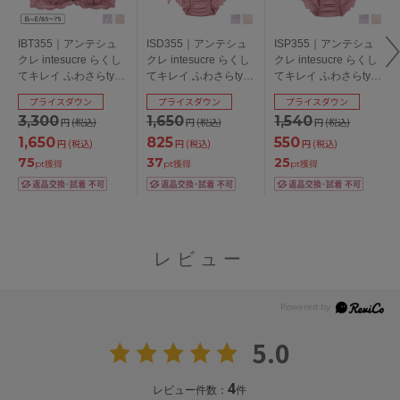
IBT355｜アンテシュ
ISD355｜アンテシュ
ISP355｜アンテシュ
クレ intesucre らくし
クレ intesucre らくし
クレ intesucre らくし
てキレイ ふわさらtype
てキレイ ふわさらtype
てキレイ ふわさらtype
ブラジャー単品 ナチ
IBT355ペア サイドリ
IBT355ペア スタンダ
プライスダウン
プライスダウン
プライスダウン
ュラルバストメイク
ボンショーツ 全3色
ードショーツ 全3色
3,300
1,650
1,540
円
(税込)
円
(税込)
円
(税込)
BCDEカップ アンダー
M・L
S・M・L
60/65/70/75cm
1,650
825
550
円
(税込)
円
(税込)
円
(税込)
75
37
25
pt獲得
pt獲得
pt獲得
レビュー
5.0
4
レビュー件数：
件