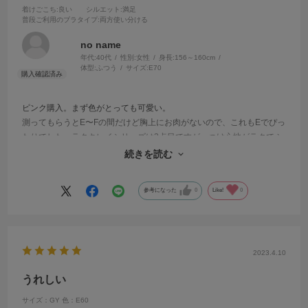
着けごこち
:良い
シルエット
:満足
普段ご利用のブラタイプ
:両方使い分ける
no name
年代:
40代
性別:
女性
身長:
156～160cm
体型:
ふつう
サイズ:
E70
ピンク購入。まず色がとっても可愛い。
測ってもらうとE〜Fの間だけど胸上にお肉がないので、これもEでぴっ
たりでした。ラクキレイシリーズは2点目ですが、つけ心地がラクでふ
わふわなのにちゃんとフィットしてくれてとても気に入ってます。着
続きを読む
けたときの形も好き。
参考になった
0
Like!
0
2023.4.10
うれしい
サイズ：GY
色：E60