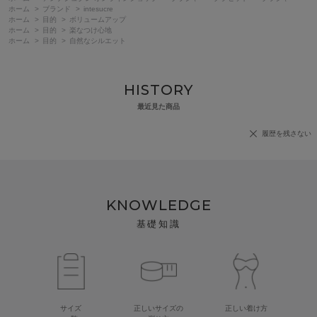
ホーム
>
ブランド
>
intesucre
ホーム
>
目的
>
ボリュームアップ
ホーム
>
目的
>
楽なつけ心地
ホーム
>
目的
>
自然なシルエット
HISTORY
最近見た商品
履歴を残さない
KNOWLEDGE
基礎知識
サイズ
正しいサイズの
正しい着け方