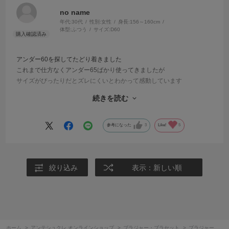
no name
年代:
30代
性別:
女性
身長:
156～160cm
体型:
ふつう
サイズ:
D60
アンダー60を探してたどり着きました
これまで仕方なくアンダー65ばかり使ってきましたが
サイズがぴったりだとズレにくいとわかって感動しています
胸のラインもきれいに出ます
続きを読む
名前の通り、パットがふわふわで生地がさらさらで
軽いつけ心地がします
参考になった
3
Like!
5
いつも売り切れですがたまに在庫が復活（？）するみたいなので
今後も再販を期待しています
絞り込み
表示：新しい順
ホーム
>
アンテシュクレ オンラインショップ
>
ブラジャー・ブラセット
>
ブラジャー