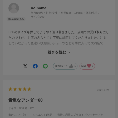
no name
年代:
10代
性別:
女性
身長:
146～150cm
体型:
小柄
サイズ:
E60
E60のサイズを探してようやく辿り着きました。店頭での受け取りにし
たのですが、お店の方もとても丁寧に対応してくださりました。注文
していなかった色違いやお揃いショーツなども手に入って大満足で
す。
続きを読む
サイズが無くて本当に困っているので、このサイズを今後も作ってい
ただきたいと切実に願っています。
参考になった
1
Like!
2
2023.3.25
貴重なアンダー60
サイズ：D60
色：GY
着けごこち
:良い
シルエット
:満足
普段ご利用のブラタイプ
:ワイヤーブラ