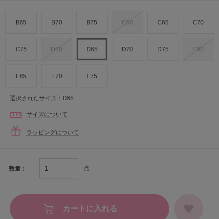
B65
B70
B75
C60
C65
C70
C75
D60
D65
D70
D75
E60
E65
E70
E75
選択されたサイズ：D65
サイズについて
ラッピングについて
点
数量：
カートに入れる