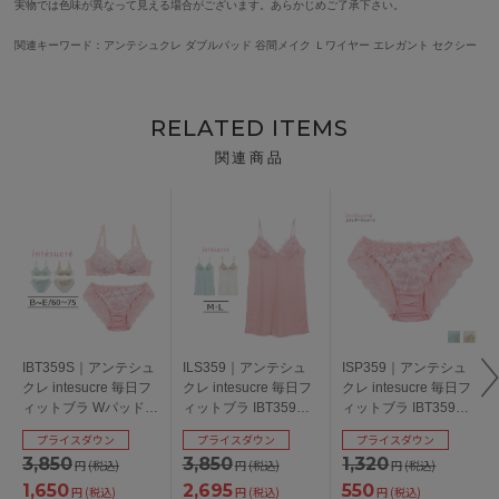
実物では色味が異なって見える場合がございます。あらかじめご了承下さい。
関連キーワード：アンテシュクレ ダブルパッド 谷間メイク Ｌワイヤー エレガント セクシー
RELATED ITEMS
関連商品
IBT359S｜アンテシュ
ILS359｜アンテシュ
ISP359｜アンテシュ
クレ intesucre 毎日フ
クレ intesucre 毎日フ
クレ intesucre 毎日フ
ィットブラ Wパッドボ
ィットブラ IBT359ペ
ィットブラ IBT359ペ
リュームタイプ ブラ
ア スリップ M/L
ア スタンダードショ
プライスダウン
プライスダウン
プライスダウン
セット ふっくらデコ
ーツ S/M/L
3,850
3,850
1,320
円
(税込)
円
(税込)
円
(税込)
ルテメイク BCDEカッ
プ アンダー
1,650
2,695
550
円
(税込)
円
(税込)
円
(税込)