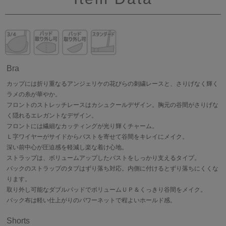
Bra
カップには折り重なるアンジェリケの花びらの刺繍レースと、さりげなく輝く
ラメの糸が華やか。
フロントのストレッチレースはカシュクールデザイン。胸元の谷間がさりげな
く隠れるエレガントなデザイン。
フロントには繊細なカッティングが光り輝くチャーム。
Ｌ字ワイヤーがサイドからバストを寄せて谷間をキレイにメイク。
深い前中心が圧迫感を軽減し楽な着け心地。
ストラップは、ボリュームアップしたバストをしっかり支えるタイプ。
バックのストラップのタブはずり落ち対応。内側に付けるとずり落ちにくくな
ります。
取り外し可能なダブルパッドでボリュームＵＰ＆くっきり谷間をメイク。
バック布は軽い仕上がりのパワーネットで程よいホールド感。
Shorts