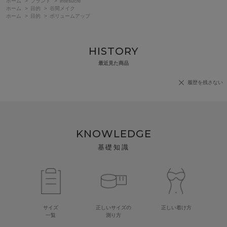
ホーム
>
ブランド
>
intesucre
ホーム
>
目的
>
谷間メイク
ホーム
>
目的
>
ボリュームアップ
HISTORY
最近見た商品
履歴を残さない
KNOWLEDGE
基礎知識
サイズ
正しいサイズの
正しい着け方
一覧
測り方