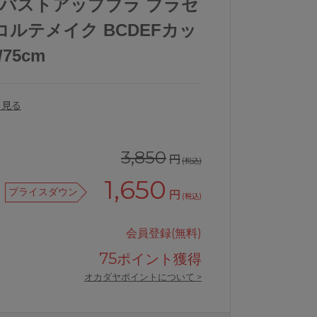
ucre バストアップブラ ブラセ
ルテメイク BCDEFカッ
75cm
を見る
3,850
円
(税込)
1,650
プライスダウン
円
(税込)
会員登録(無料)
75
ポイント獲得
オカダヤポイントについて >