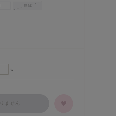
M
F75/L
点
りません