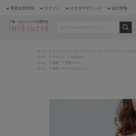
新規会員登録
ログイン
オカダヤポイント
会社情報
下着・ランジェリーの専門店
>
>
ホーム
アンテシュクレ オンラインショップ
ブラジャー・ブラセ
>
>
ホーム
ブランド
intesucre
>
>
ホーム
目的
谷間メイク
>
>
ホーム
目的
デコルテふっくら