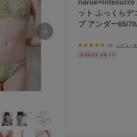
narue×intes
ット ふっくらデコ
プ アンダー65/70/
レビュー
1件