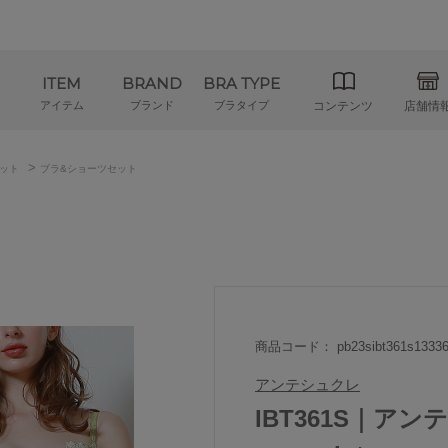
ITEM
BRAND
BRA TYPE
アイテム
ブランド
ブラタイプ
コンテンツ
店舗情
>
ット
ブラ&ショーツセット
商品コード： pb23sibt361s13336
アンテシュクレ
IBT361S｜アンテ