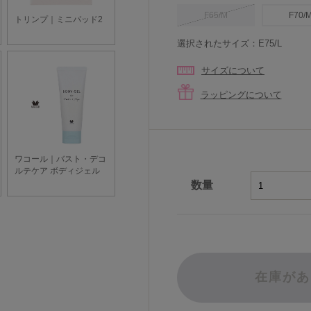
F65/M
F70/
選択されたサイズ：E75/L
サイズについて
ラッピングについて
数量
在庫があ