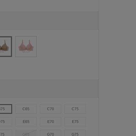
B75
C65
C70
C75
D75
E65
E70
E75
F75
G65
G70
G75