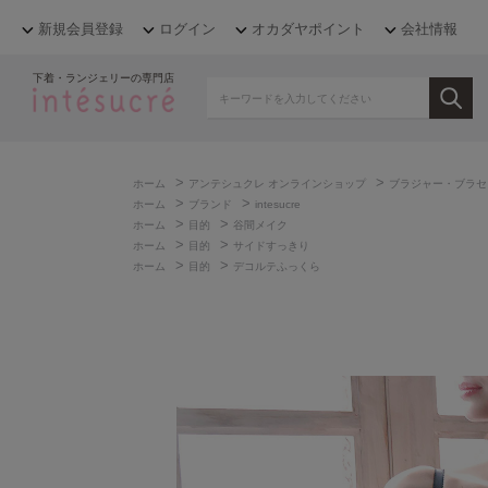
新規会員登録
ログイン
オカダヤポイント
会社情報
下着・ランジェリーの専門店
>
>
ホーム
アンテシュクレ オンラインショップ
ブラジャー・ブラセ
>
>
ホーム
ブランド
intesucre
>
>
ホーム
目的
谷間メイク
>
>
ホーム
目的
サイドすっきり
>
>
ホーム
目的
デコルテふっくら