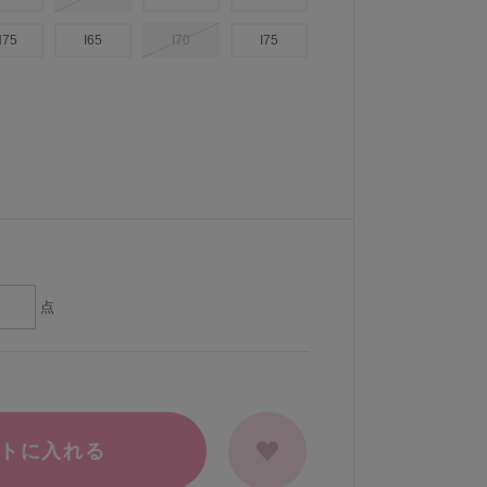
H75
I65
I70
I75
点
トに入れる