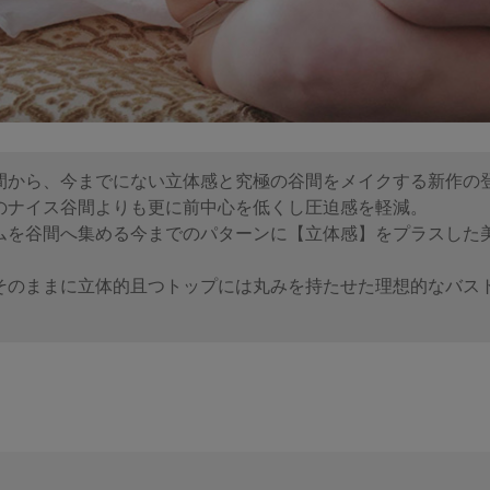
間から、今までにない立体感と究極の谷間をメイクする新作の
のナイス谷間よりも更に前中心を低くし圧迫感を軽減。
ムを谷間へ集める今までのパターンに【立体感】をプラスした
そのままに立体的且つトップには丸みを持たせた理想的なバス