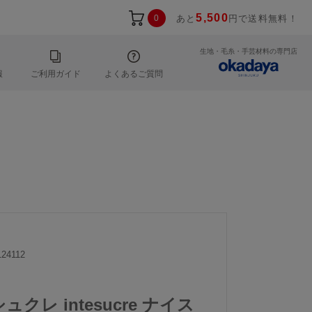
5,500
0
あと
円で送料無料！
生地・毛糸・手芸材料の専門店
報
ご利用ガイド
よくあるご質問
24112
ュクレ intesucre ナイス