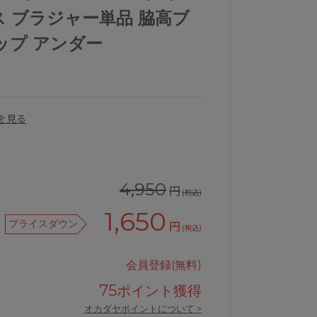
ス ブラジャー単品 脇高ブ
カップ アンダー
を見る
4,950
円
(税込)
1,650
プライスダウン
円
(税込)
アンテシュクレナイス谷間ブラジャー
会員登録(無料)
75
ポイント獲得
オカダヤポイントについて >