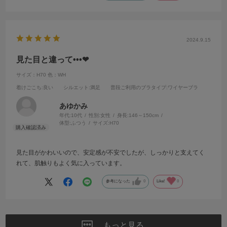
方が良いです！観賞用にします！！
2024.9.15
見た目と違って•••❤
サイズ：H70
色：WH
着けごこち
:良い
シルエット
:満足
普段ご利用のブラタイプ
:ワイヤーブラ
あゆかみ
年代:
10代
性別:
女性
身長:
146～150cm
体型:
ふつう
サイズ:
H70
見た目がかわいいので、安定感が不安でしたが、しっかりと支えてく
れて、肌触りもよく気に入っています。
参考になった
0
Like!
0
もっと見る