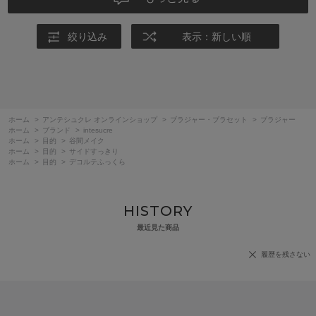
絞り込み
表示：新しい順
ホーム
>
アンテシュクレ オンラインショップ
>
ブラジャー・ブラセット
>
ブラジャー
ホーム
>
ブランド
>
intesucre
ホーム
>
目的
>
谷間メイク
ホーム
>
目的
>
サイドすっきり
ホーム
>
目的
>
デコルテふっくら
HISTORY
最近見た商品
履歴を残さない