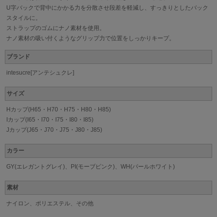
U字バックで背中にかかる力を分散させ段差を軽減し、すっきりとしたバック
スタイルに。
ストラップのゴムにナノ素材を使用。
ナノ素材の吸い付くようなグリップ力で位置をしっかりキープ。
ブランド
intesucre[アンテシュクレ]
サイズ
Hカップ(H65・H70・H75・H80・H85)
Iカップ(I65・I70・I75・I80・I85)
Jカップ(J65・J70・J75・J80・J85)
カラー
GY(エレガントグレイ)、PI(モーブピンク)、WH(パールホワイト)
素材
ナイロン、ポリエステル、その他