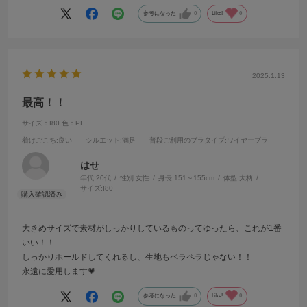
参考になった
0
Like!
0
2025.1.13
最高！！
サイズ：I80
色：PI
着けごこち
:良い
シルエット
:満足
普段ご利用のブラタイプ
:ワイヤーブラ
はせ
年代:
20代
性別:
女性
身長:
151～155cm
体型:
大柄
サイズ:
I80
大きめサイズで素材がしっかりしているものってゆったら、これが1番
いい！！
しっかりホールドしてくれるし、生地もペラペラじゃない！！
永遠に愛用します💗
参考になった
0
Like!
0