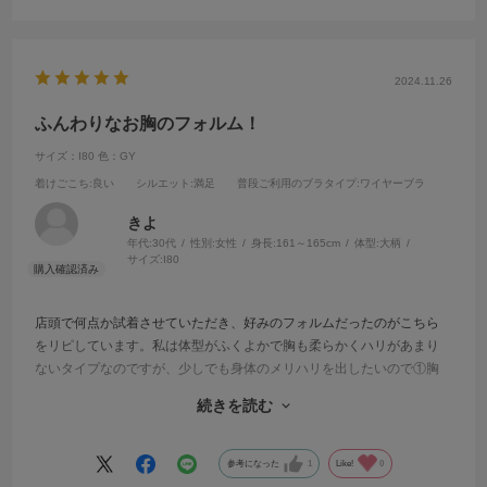
2024.11.26
ふんわりなお胸のフォルム！
サイズ：I80
色：GY
着けごこち
:良い
シルエット
:満足
普段ご利用のブラタイプ
:ワイヤーブラ
きよ
年代:
30代
性別:
女性
身長:
161～165cm
体型:
大柄
サイズ:
I80
店頭で何点か試着させていただき、好みのフォルムだったのがこちら
をリピしています。私は体型がふくよかで胸も柔らかくハリがあまり
ないタイプなのですが、少しでも身体のメリハリを出したいので①胸
が小さく見えない②横から見た時にふんわりとしたお椀のような丸み
続きを読む
を帯びた形③触った時に硬くない④前から見た時に横幅が広くなく、
のっぺりしない。この4点が私の中で嬉しいポイントでした。
気になる点は、肩紐の滑り止め効果のナノゴムです。滑り止めとして
参考になった
1
Like!
0
は◎ですが、私の肌だとゴムに反応して肌が明らかにその部分だけ肩