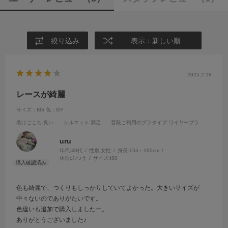
絞り込み
表示：新しい順
2025.2.18
レースが綺麗
サイズ：I85
色：GY
着けごこち
:良い
シルエット
:満足
普段ご利用のブラタイプ
:ワイヤーブラ
uru
年代:
40代
性別:
女性
身長:
156～160cm
体型:
ふつう
サイズ:
I80
色も綺麗で、つくりもしっかりしていてよかった。大きいサイズが
中々ないのでありがたいです。
色違いも追加で購入しましたー。
ありがとうございました♪