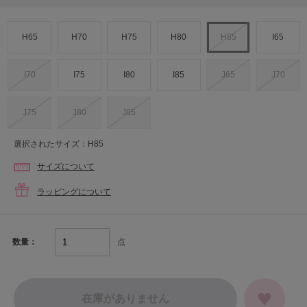
H65
H70
H75
H80
H85
I65
I70
I75
I80
I85
J65
J70
J75
J80
J85
選択されたサイズ：H85
サイズについて
ラッピングについて
点
数量：
在庫がありません