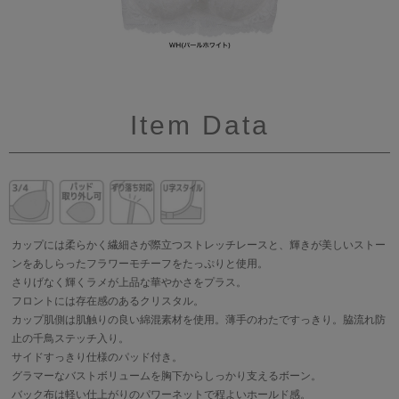
Item Data
カップには柔らかく繊細さが際立つストレッチレースと、輝きが美しいストー
ンをあしらったフラワーモチーフをたっぷりと使用。
さりげなく輝くラメが上品な華やかさをプラス。
フロントには存在感のあるクリスタル。
カップ肌側は肌触りの良い綿混素材を使用。薄手のわたですっきり。脇流れ防
止の千鳥ステッチ入り。
サイドすっきり仕様のパッド付き。
グラマーなバストボリュームを胸下からしっかり支えるボーン。
バック布は軽い仕上がりのパワーネットで程よいホールド感。