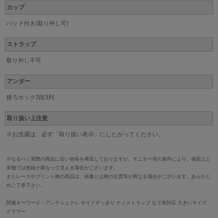
カップ
パッド付き(取り外し可)
ストラップ
取り外し不可
アンダー
後ろホック3段3列
取り扱い上注意
※お洗濯は、必ず「取り扱い表示」にしたがってください。
※なるべく実際の商品に近い色味を再現しておりますが、モニター等の条件により、画面上と
実物では色味が異なって見える場合がございます。
またレースやプリント柄の商品は、画像とは柄の位置等が異なる場合がございます。あらかじ
めご了承下さい。
関連キーワード：アンテシュクレ サイドすっきり ナノストラップ なで肩対応 大きいサイズ
グラマー