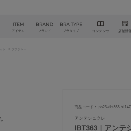
ITEM
BRAND
BRA TYPE
アイテム
ブランド
ブラタイプ
コンテンツ
店舗情
>
ット
ブラジャー
商品コード： pb23wibt363-hij147
アンテシュクレ
IBT363｜アンテシ