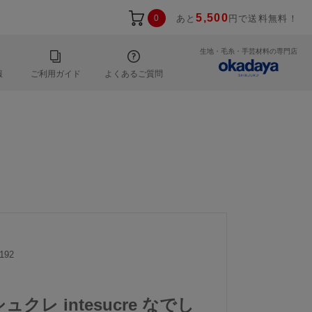
5,500
0
あと
円で送料無料！
生地・毛糸・手芸材料の専門店
報
ご利用ガイド
よくあるご質問
192
ュクレ intesucre なでし