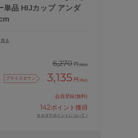
単品 HIJカップ アンダ
5cm
を見る
6,270
円
(税込)
3,135
プライスダウン
円
(税込)
会員登録(無料)
142
ポイント獲得
アンテシュクレなでしこブラブラジャ
オカダヤポイントについて >