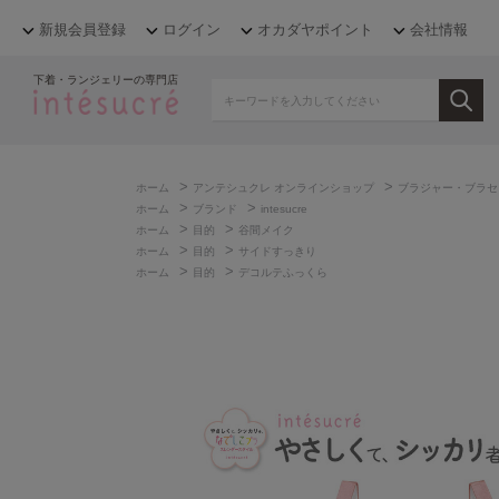
新規会員登録
ログイン
オカダヤポイント
会社情報
下着・ランジェリーの専門店
>
>
ホーム
アンテシュクレ オンラインショップ
ブラジャー・ブラセ
>
>
ホーム
ブランド
intesucre
>
>
ホーム
目的
谷間メイク
>
>
ホーム
目的
サイドすっきり
>
>
ホーム
目的
デコルテふっくら