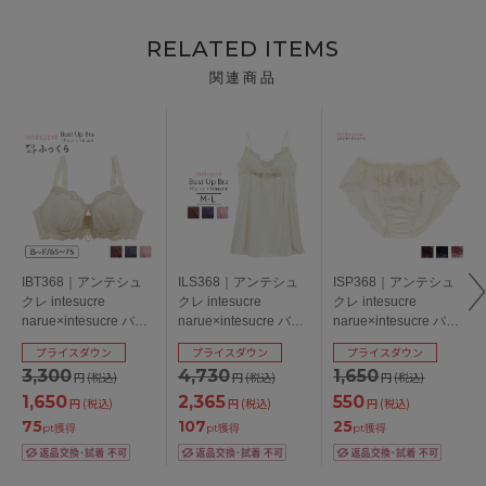
RELATED ITEMS
関連商品
IBT368｜アンテシュ
ILS368｜アンテシュ
ISP368｜アンテシュ
クレ intesucre
クレ intesucre
クレ intesucre
narue×intesucre バス
narue×intesucre バス
narue×intesucre バス
トアップブラ ブラジ
トアップブラ IBT368
トアップブラ IBT368
プライスダウン
プライスダウン
プライスダウン
ャー単品 ふっくらデ
ペア スリップ M/L
ペア スタンダードシ
3,300
4,730
1,650
円
(税込)
円
(税込)
円
(税込)
コルテメイク BCDEF
ョーツ S/M/L
カップ
1,650
2,365
550
円
(税込)
円
(税込)
円
(税込)
75
107
25
pt獲得
pt獲得
pt獲得