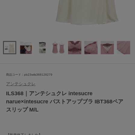
商品コード：pb23wils368126279
アンテシュクレ
ILS368｜アンテシュクレ intesucre
narue×intesucre バストアップブラ IBT368ペア
スリップ M/L