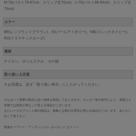
M-70(バスト79-87cm、スリップ丈70cm)、L-70(バスト86-94cm、スリップ丈
70cm)
カラー
BR(レンブラントブラウン)、IV(パールアイボリー)、NB(ゴシックネイビー)、
RO(ドラマチックローズ)
素材
ナイロン、ポリエステル、その他
取り扱い上注意
※お洗濯は、必ず「取り扱い表示」にしたがってください。
※なるべく実際の商品に近い色味を再現しておりますが、モニター等の条件により、画面上と
実物では色味が異なって見える場合がございます。
またレースやプリント柄の商品は、画像とは柄の位置等が異なる場合がございます。あらかじ
めご了承下さい。
関連キーワード：アンテシュクレ エレガント セクシー