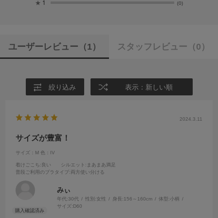
★
1
(0)
ユーザーレビュー
（1）
スタッフレビュー
（0）
絞り込み
表示：新しい順
2024.3.11
サイズが豊富！
サイズ：M
色：IV
着けごこち
:良い
シルエット
:まあまあ満足
普段ご利用のブラタイプ
:両方使い分ける
みぃ
年代:
30代
性別:
女性
身長:
156～160cm
体型:
小柄
サイズ:
D60