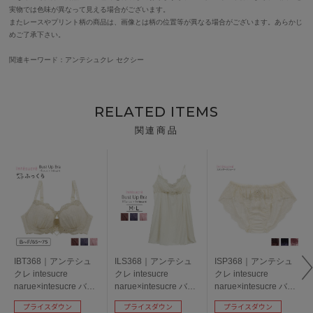
実物では色味が異なって見える場合がございます。
またレースやプリント柄の商品は、画像とは柄の位置等が異なる場合がございます。あらかじ
めご了承下さい。
関連キーワード：アンテシュクレ セクシー
RELATED ITEMS
関連商品
IBT368｜アンテシュ
ILS368｜アンテシュ
ISP368｜アンテシュ
クレ intesucre
クレ intesucre
クレ intesucre
narue×intesucre バス
narue×intesucre バス
narue×intesucre バス
トアップブラ ブラジ
トアップブラ IBT368
トアップブラ IBT368
プライスダウン
プライスダウン
プライスダウン
ャー単品 ふっくらデ
ペア スリップ M/L
ペア スタンダードシ