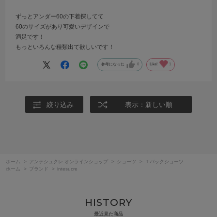
ずっとアンダー60の下着探してて
60のサイズがあり可愛いデザインで
満足です！
もっといろんな種類出て欲しいです！
参考になった
0
Like!
1
絞り込み
表示：新しい順
ホーム
>
アンテシュクレ オンラインショップ
>
ショーツ
>
Ｔバックショーツ
ホーム
>
ブランド
>
intesucre
HISTORY
最近見た商品