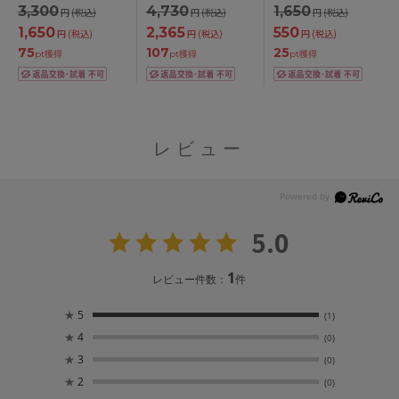
3,300
4,730
1,650
円
(税込)
円
(税込)
円
(税込)
コルテメイク BCDEF
ョーツ S/M/L
カップ
1,650
2,365
550
円
(税込)
円
(税込)
円
(税込)
75
107
25
pt獲得
pt獲得
pt獲得
レビュー
5.0
1
レビュー件数：
件
★
5
(1)
★
4
(0)
★
3
(0)
★
2
(0)