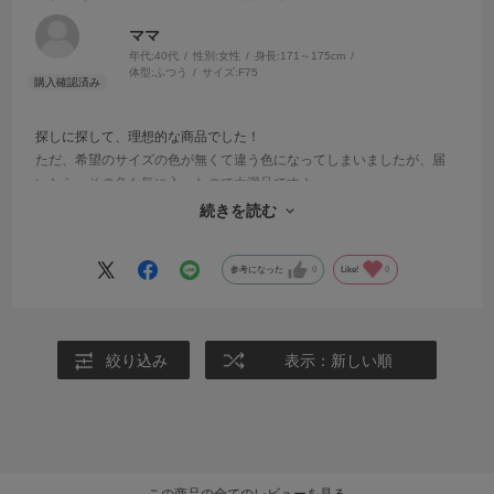
ママ
年代:
40代
性別:
女性
身長:
171～175cm
体型:
ふつう
サイズ:
F75
探しに探して、理想的な商品でした！
ただ、希望のサイズの色が無くて違う色になってしまいましたが、届
いたら、その色も気に入ったので大満足です！
これから同じシリーズをもっと増やして欲しい。
続きを読む
どうか廃盤にしないで下さい。
参考になった
0
Like!
0
絞り込み
表示：新しい順