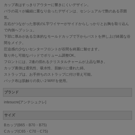
カップ表はすっきりアウターに響きにくいデザイン。
バラの花々が繊細に重なり合ったデザインは、センシュアルで艶のある雰囲
気。
左右がつながった形状のL字ワイヤーがサイドからしっかりとお胸を取り込ん
で内側へプッシュ。
下部に厚みがある立体的なモールドカップで下からバストを押し上げ綺麗な谷
間をメイク。
圧迫感の少ないセンターフロントが谷間を綺麗に魅せます。
取り外し可能なパッドでボリューム調整OK。
フロントには、2連の揺れるクリスタルチャームが上品な輝き。
カップ裏側は通気性、吸水性、肌触りに優れた綿。
ストラップは、お手持ちのストラップに付け替え可能。
バック布は肌触りの良い２WAYを使用。
ブランド
intesucre[アンテシュクレ]
サイズ
Bカップ(B65・B70・B75)
Cカップ(C65・C70・C75)