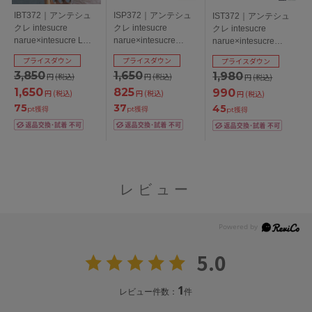
IBT372｜アンテシュ
ISP372｜アンテシュ
IST372｜アンテシュ
クレ intesucre
クレ intesucre
クレ intesucre
narue×intesucre L
narue×intesucre
narue×intesucre
wire Bra ブラジャー単
IBT372ペア スタンダ
IBT372ペア Ｔバック
プライスダウン
プライスダウン
プライスダウン
品 くっきり谷間メイ
ードショーツ M/L
ショーツ M/L
3,850
1,650
1,980
円
(税込)
円
(税込)
円
(税込)
ク BCDEFカップ アン
ダー65/70/75cm
1,650
825
990
円
(税込)
円
(税込)
円
(税込)
75
37
45
pt獲得
pt獲得
pt獲得
レビュー
5.0
1
レビュー件数：
件