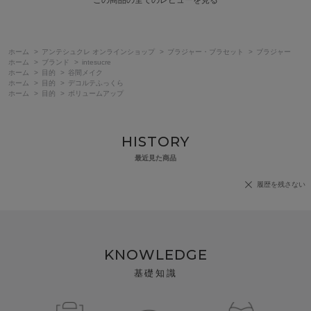
この商品の全てのレビューを見る
ホーム
>
アンテシュクレ オンラインショップ
>
ブラジャー・ブラセット
>
ブラジャー
ホーム
>
ブランド
>
intesucre
ホーム
>
目的
>
谷間メイク
ホーム
>
目的
>
デコルテふっくら
ホーム
>
目的
>
ボリュームアップ
HISTORY
最近見た商品
履歴を残さない
KNOWLEDGE
基礎知識