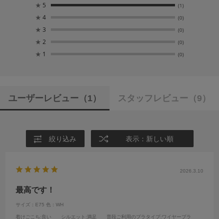
★
5
(1)
★
4
(0)
★
3
(0)
★
2
(0)
★
1
(0)
ユーザーレビュー
（1）
スタッフレビュー
（9）
絞り込み
表示：新しい順
2026.3.10
最高です！
サイズ：E75
色：WH
着けごこち
:良い
シルエット
:満足
普段ご利用のブラタイプ
:ワイヤーブラ