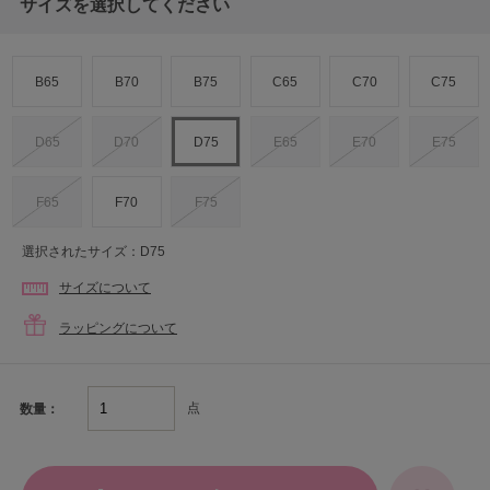
サイズを選択してください
B65
B70
B75
C65
C70
C75
D65
D70
D75
E65
E70
E75
F65
F70
F75
選択されたサイズ：D75
サイズについて
ラッピングについて
点
数量：