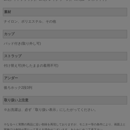
素材
ナイロン、ポリエステル、その他
カップ
パッド付き(取り外し可)
ストラップ
付け替え可(外したままの着用不可)
アンダー
後ろホック2段3列
取り扱い上注意
※お洗濯は、必ず「取り扱い表示」にしたがってください。
※なるべく実際の商品に近い色味を再現しておりますが、モニター等の条件により、画面上と
実物では色味が異なって見える場合がございます。あらかじめご了承下さい。