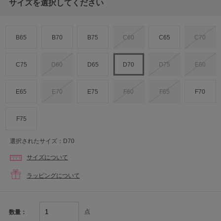
サイズを選択してください
B65
B70
B75
C60
C65
C70
C75
D60
D65
D70
D75
E60
E65
E70
E75
F60
F65
F70
F75
選択されたサイズ：D70
サイズについて
ラッピングについて
点
数量：