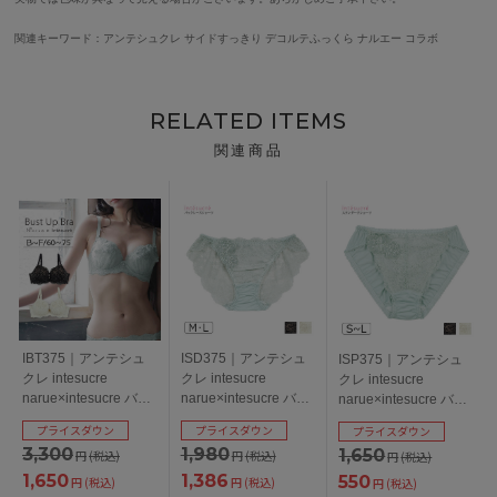
関連キーワード：アンテシュクレ
サイドすっきり デコルテふっくら ナルエー コラボ
RELATED ITEMS
関連商品
IBT375｜アンテシュ
ISD375｜アンテシュ
ISP375｜アンテシュ
クレ intesucre
クレ intesucre
クレ intesucre
narue×intesucre バス
narue×intesucre バス
narue×intesucre バス
トアップブラ ブラジ
トアップブラ IBT375
トアップブラ IBT375
プライスダウン
プライスダウン
プライスダウン
ャー単品 ふっくらデ
ペア バックレースシ
ペア スタンダードシ
3,300
1,980
1,650
円
(税込)
円
(税込)
円
(税込)
コルテメイク BCDEF
ョーツ M/L
ョーツ S/M/L
カップ アンダー
1,650
1,386
550
円
(税込)
円
(税込)
円
(税込)