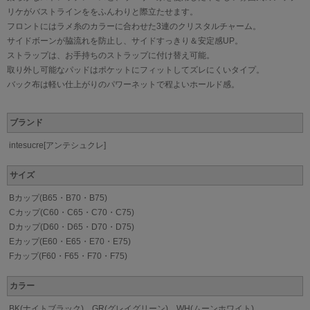
リケがバストラインををふんわりと際立たせます。
フロントにはラメ糸のカラーに合わせた3連のクリスタルチャーム。
サイドボーンが脇流れを防止し、サイドすっきり＆安定感UP。
ストラップは、お手持ちのストラップに付け替え可能。
取り外し可能なパッドはポケットにフィットしてズレにくいタイプ。
バック布は軽い仕上がりのパワーネットで程よいホールド感。
ブランド
intesucre[アンテシュクレ]
サイズ
Bカップ(B65・B70・B75)
Cカップ(C60・C65・C70・C75)
Dカップ(D60・D65・D70・D75)
Eカップ(E60・E65・E70・E75)
Fカップ(F60・F65・F70・F75)
カラー
BK(ナイトブラック)、GR(グレイグリーン)、WH(ムーンホワイト)