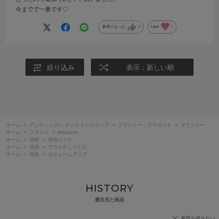
今までで一番です♡
参考になった
0
Like!
1
絞り込み
表示：新しい順
ホーム
>
アンテシュクレ オンラインショップ
>
ブラジャー・ブラセット
>
ブラジャー
ホーム
>
ブランド
>
intesucre
ホーム
>
目的
>
谷間メイク
ホーム
>
目的
>
デコルテふっくら
ホーム
>
目的
>
ボリュームアップ
HISTORY
最近見た商品
履歴を残さない