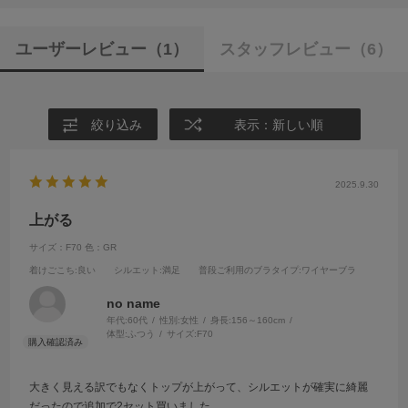
ユーザーレビュー
（1）
スタッフレビュー
（6）
絞り込み
表示：新しい順
2025.9.30
上がる
サイズ：F70
色：GR
着けごこち
:良い
シルエット
:満足
普段ご利用のブラタイプ
:ワイヤーブラ
no name
年代:
60代
性別:
女性
身長:
156～160cm
体型:
ふつう
サイズ:
F70
大きく見える訳でもなくトップが上がって、シルエットが確実に綺麗
だったので追加で2セット買いました。