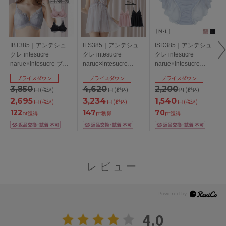
ILS385｜アンテシュ
ISD385｜アンテシュ
IBT385｜アンテシュ
クレ intesucre
クレ intesucre
クレ intesucre
narue×intesucre
narue×intesucre
narue×intesucre ブラ
IBT385ペア スリップ
IBT385ペア サイドリ
ジャー単品 ふっくら
プライスダウン
プライスダウン
プライスダウン
M/L
ボンショーツ M/L
デコルテメイク
4,620
2,200
3,850
円
(税込)
円
(税込)
円
(税込)
BCDEFカップ アンダ
3,234
1,540
ー60/65/70/75cm
2,695
円
(税込)
円
(税込)
円
(税込)
147
70
122
pt獲得
pt獲得
pt獲得
レビュー
4.0