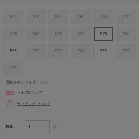
B65
B70
B75
C60
C65
C70
C75
D60
D65
D70
D75
E60
E65
E70
E75
F60
F65
F70
F75
選択されたサイズ：D75
サイズについて
ラッピングについて
点
数量：