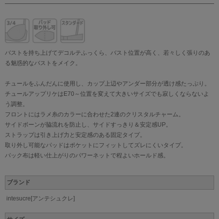
バストを持ち上げてデコルテふっくら、バスト位置が高く、若々しく張りのあ
る魅惑的なバストをメイク。
チュールをふんだんに使用し、カップ上辺やアンダー部分が透け感たっぷり。
チュールアップリケはE70～位置を変えて大きいサイズでも寂しくならないよ
う調整。
フロントにはラメ糸のカラーに合わせた2連のクリスタルチャーム。
サイドボーンが脇流れを防止し、サイドすっきり＆安定感UP。
ストラップは引き上げ力と安定感のある固定タイプ。
取り外し可能なパッドはポケットにフィットしてズレにくいタイプ。
バック布は軽い仕上がりのパワーネットで程よいホールド感。
ブランド
intesucre[アンテシュクレ]