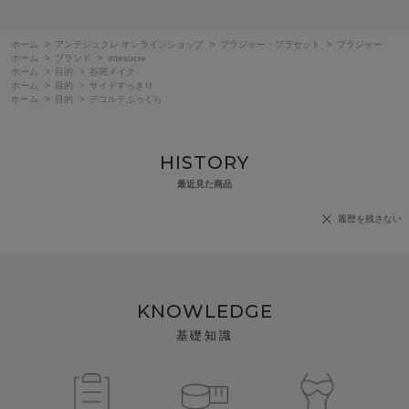
ホーム
>
アンテシュクレ オンラインショップ
>
ブラジャー・ブラセット
>
ブラジャー
ホーム
>
ブランド
>
intesucre
ホーム
>
目的
>
谷間メイク
ホーム
>
目的
>
サイドすっきり
ホーム
>
目的
>
デコルテふっくら
HISTORY
最近見た商品
履歴を残さない
KNOWLEDGE
基礎知識