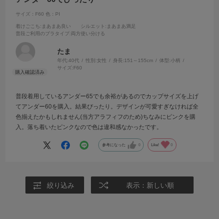
サイズ：F60
色：PI
着けごこち
:まあまあ良い
シルエット
:まあまあ満足
普段ご利用のブラタイプ
:両方使い分ける
たま
年代:
40代
性別:
女性
身長:
151～155cm
体型:
小柄
サイズ:
F60
普段着用しているアンダー65でも余裕があるのでカップサイズを上げ
てアンダー60を購入。結果ぴったり。デザインが可愛すぎなければ全
色揃えたかもしれません(当方アラフィフのため)ちなみにピンクを購
入。落ち着いたピンクなので色は違和感なかったです。
参考になった
0
Like!
0
絞り込み
表示：新しい順